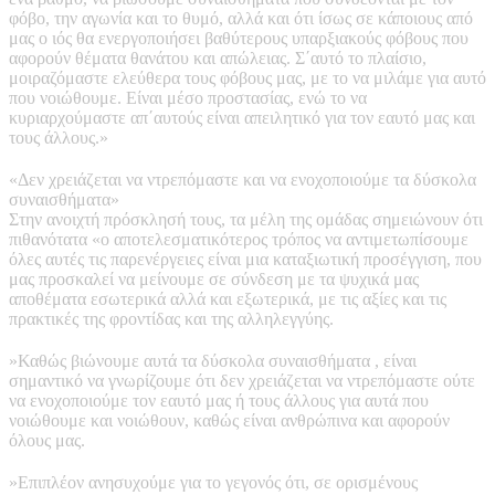
φόβο, την αγωνία και το θυμό, αλλά και ότι ίσως σε κάποιους από
μας ο ιός θα ενεργοποιήσει βαθύτερους υπαρξιακούς φόβους που
αφορούν θέματα θανάτου και απώλειας. Σ΄αυτό το πλαίσιο,
μοιραζόμαστε ελεύθερα τους φόβους μας, με το να μιλάμε για αυτό
που νοιώθουμε. Είναι μέσο προστασίας, ενώ το να
κυριαρχούμαστε απ΄αυτούς είναι απειλητικό για τον εαυτό μας και
τους άλλους.»
«Δεν χρειάζεται να ντρεπόμαστε και να ενοχοποιούμε τα δύσκολα
συναισθήματα»
Στην ανοιχτή πρόσκλησή τους, τα μέλη της ομάδας σημειώνουν ότι
πιθανότατα «ο αποτελεσματικότερος τρόπος να αντιμετωπίσουμε
όλες αυτές τις παρενέργειες είναι μια καταξιωτική προσέγγιση, που
μας προσκαλεί να μείνουμε σε σύνδεση με τα ψυχικά μας
αποθέματα εσωτερικά αλλά και εξωτερικά, με τις αξίες και τις
πρακτικές της φροντίδας και της αλληλεγγύης.
»Καθώς βιώνουμε αυτά τα δύσκολα συναισθήματα , είναι
σημαντικό να γνωρίζουμε ότι δεν χρειάζεται να ντρεπόμαστε ούτε
να ενοχοποιούμε τον εαυτό μας ή τους άλλους για αυτά που
νοιώθουμε και νοιώθουν, καθώς είναι ανθρώπινα και αφορούν
όλους μας.
»Επιπλέον ανησυχούμε για το γεγονός ότι, σε ορισμένους