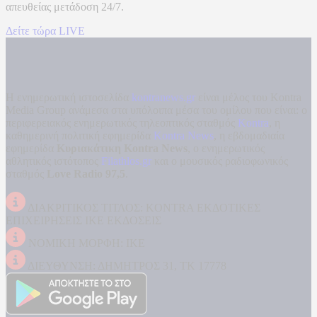
απευθείας μετάδοση
24/7.
Δείτε τώρα LIVE
Η ενημερωτική ιστοσελίδα
kontranews.gr
είναι μέλος του Kontra
Media Group ανάμεσα στα υπόλοιπα μέσα του ομίλου που είναι: ο
περιφερειακός ενημερωτικός τηλεοπτικός σταθμός
Kontra
, η
καθημερινή πολιτική εφημερίδα
Kontra News
, η εβδομαδιαία
εφημερίδα
Κυριακάτικη Kontra News
, ο ενημερωτικός
αθλητικός ιστότοπος
Filathlos.gr
και ο μουσικός ραδιοφωνικός
σταθμός
Love Radio 97,5
.
ΔΙΑΚΡΙΤΙΚΟΣ ΤΙΤΛΟΣ: KONTRA ΕΚΔΟΤΙΚΕΣ
ΕΠΙΧΕΙΡΗΣΕΙΣ ΙΚΕ ΕΚΔΟΣΕΙΣ
ΝΟΜΙΚΗ ΜΟΡΦΗ: ΙΚΕ
ΔΙΕΥΘΥΝΣΗ: ΔΗΜΗΤΡΟΣ 31, ΤΚ 17778