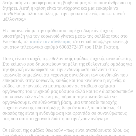
δέσμευση να προσφέρουμε τη βοήθειά μας σε όποιον άνθρωπο τη
ζητήσει. Αυτή η κρίση είναι ταυτόχρονα και μια ευκαιρία να
συνδεθούμε όλοι και όλες με την προοπτική ενός πιο φωτεινού
μέλλοντος.»
Η επικοινωνία με την ομάδα που παρέχει δωρεάν ψυχική
υποστήριξη για τον κορωνοϊό γίνεται μέσω της σελίδας τους στο
Facebook, σε
αυτόν τον σύνδεσμο
, στο email info@synixiseis.gr
και στον τηλεφωνικό αριθμό 6908372437 του Ηλία Γκότση.
Ποιες είναι οι αρχές της εθελοντικής ομάδας ψυχικής ανακούφισης
Στο κείμενο που δημοσιεύουν τα μέλη της εθελοντικής ομάδας για
την ψυχική ανακούφιση και την ενδυνάμωση απέναντι στον
κορωνοϊό σημειώνει ότι «έχοντας συνείδηση των συνθηκών που
επικρατούν στην κοινωνία, καθώς και του κινδύνου η αγωνία, ο
φόβος και ο πανικός να μετατραπούν σε σταθερά σχήματα
οργάνωσης του ψυχικού μας κόσμου αλλά και των διαπροσωπικών
και κοινωνικών σχέσεών μας, πήραμε την πρωτοβουλία να
οργανώσουμε, σε εθελοντική βάση, μια υπηρεσία παροχής
ψυχοκοινωνικής υποστήριξης, δωρεάν και εξ αποστάσεως. Ο
σκοπός της είναι η ενδυνάμωση και φροντίδα σε συνανθρώπους
μας που αυτό το χρονικό διάστημα την έχουν ανάγκη.»
Οι ειδικοί της ομάδας θεωρούν «πως είναι αναπόφευκτο όλοι, ως
ένα βαθμό, να βιώσουμε συναισθήματα που συνδέονται με τον