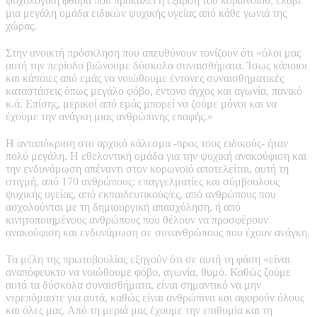
ψυχολογική φθορά που προκαλεί η έξαρση του κορωνοϊού, έλαβε
μια μεγάλη ομάδα ειδικών ψυχικής υγείας από κάθε γωνιά της
χώρας.
Στην ανοικτή πρόσκληση που απευθύνουν τονίζουν ότι «όλοι μας
αυτή την περίοδο βιώνουμε δύσκολα συναισθήματα. Ίσως κάποιοι
και κάποιες από εμάς να νοιώθουμε έντονες συναισθηματικές
καταστάσεις όπως μεγάλο φόβο, έντονο άγχος και αγωνία, πανικό
κ.ά. Επίσης, μερικοί από εμάς μπορεί να ζούμε μόνοι και να
έχουμε την ανάγκη μιας ανθρώπινης επαφής.»
Η ανταπόκριση στο αρχικό κάλεσμα -προς τους ειδικούς- ήταν
πολύ μεγάλη. Η εθελοντική ομάδα για την ψυχική ανακούφιση και
την ενδυνάμωση απέναντι στον κορωνοϊό αποτελείται, αυτή τη
στιγμή, από 170 ανθρώπους: επαγγελματίες και σύμβουλους
ψυχικής υγείας, από εκπαιδευτικούς/ες, από ανθρώπους που
ασχολούνται με τη δημιουργική απασχόληση, ή από
κινητοποιημένους ανθρώπους που θέλουν να προσφέρουν
ανακούφιση και ενδυνάμωση σε συνανθρώπους που έχουν ανάγκη.
Τα μέλη της πρωτοβουλίας εξηγούν ότι σε αυτή τη φάση «είναι
αναπόφευκτο να νοιώθουμε φόβο, αγωνία, θυμό. Καθώς ζούμε
αυτά τα δύσκολα συναισθήματα, είναι σημαντικό να μην
ντρεπόμαστε για αυτά, καθώς είναι ανθρώπινα και αφορούν όλους
και όλες μας. Από τη μεριά μας έχουμε την επιθυμία και τη