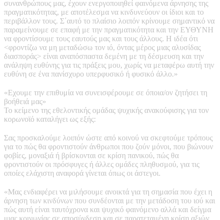
συνανθρώπους μας, έχουν ενεργοποιηθεί φαινόμενα άρνησης της
πραγματικότητας, με αποτέλεσμα να κινδυνεύουν οι ίδιοι και το
περιβάλλον τους. Σ΄αυτό το πλαίσιο λοιπόν κρίνουμε σημαντικό να
παραμείνουμε σε επαφή με την πραγματικότητα και την ΕΥΘΥΝΗ
να φροντίσουμε τους εαυτούς μας και τους άλλους. Η ιδέα ότι
<φροντίζω να μη μεταδώσω τον ιό, όντας μέρος μιας αλυσίδας
διασποράς> είναι αναπόσπαστα δεμένη με τη δέσμευση και την
ανάληψη ευθύνης για τις πράξεις μου, χωρίς να μεταφέρω αυτή την
ευθύνη σε ένα πανίσχυρο υπερφυσικό ή φυσικό άλλο.»
«Εχουμε την επιθυμία να συνεισφέρουμε σε όποια/ον ζητήσει τη
βοήθειά μας»
Το κείμενο της εθελοντικής ομάδας ψυχικής ανακούφισης για τον
κορωνοϊό καταλήγει ως εξής:
Σας προσκαλούμε λοιπόν ώστε από κοινού να σκεφτούμε τρόπους
για το πώς θα φροντιστούν άνθρωποι που ζούν μόνοι, που βιώνουν
φοβίες, μοναξιά ή βρίσκονται σε κρίση πανικού, πώς θα
φροντιστούν οι πρόσφυγες ή άλλες ομάδες πληθυσμού, για τις
οποίες ελάχιστη αναφορά γίνεται όπως οι άστεγοι.
«Μας ενδιαφέρει να μιλήσουμε ανοικτά για τη σημασία που έχει η
άρνηση των κινδύνων που συνδέονται με την μετάδοση του ιού και
πώς αυτή είναι ταυτόχρονα και ψυχικό φαινόμενο αλλά και δείγμα
μιας κοινωνίας σε αποσύνδεση και σε παρατεταμένη κρίση αξιών.