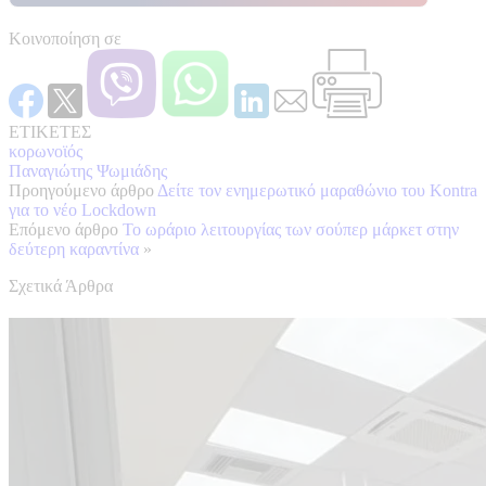
Κοινοποίηση σε
ΕΤΙΚΕΤΕΣ
κορωνοϊός
Παναγιώτης Ψωμιάδης
Προηγούμενο άρθρο
Δείτε τον ενημερωτικό μαραθώνιο του Kontra
για το νέο Lockdown
Επόμενο άρθρο
Το ωράριο λειτουργίας των σούπερ μάρκετ στην
δεύτερη καραντίνα
»
Σχετικά Άρθρα