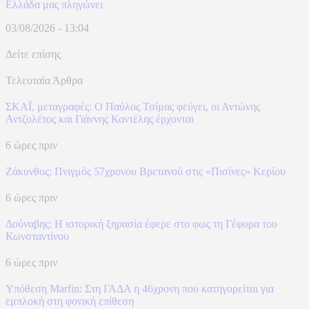
Ελλάδα μας πληγώνει
03/08/2026 - 13:04
Δείτε επίσης
Τελευταία Άρθρα
ΣΚΑΪ, μεταγραφές: Ο Παύλος Τσίμας φεύγει, οι Αντώνης
Αντζολέτος και Γιάννης Καντέλης έρχονται
6 ώρες πριν
Ζάκυνθος: Πνιγμός 57χρονου Βρετανού στις «Πισίνες» Κερίου
6 ώρες πριν
Δούναβης: Η ιστορική ξηρασία έφερε στο φως τη Γέφυρα του
Κωνσταντίνου
6 ώρες πριν
Υπόθεση Marfin: Στη ΓΑΔΑ η 46χρονη που κατηγορείται για
εμπλοκή στη φονική επίθεση