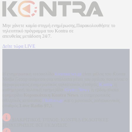
Μην χάνετε καμία στιγμή ενημέρωσης.Παρακολουθήστε το
τηλεοπτικό πρόγραμμα του
Kontra
σε
απευθείας μετάδοση
24/7.
Δείτε τώρα LIVE
Η ενημερωτική ιστοσελίδα
kontranews.gr
είναι μέλος του Kontra
Media Group ανάμεσα στα υπόλοιπα μέσα του ομίλου που είναι: ο
περιφερειακός ενημερωτικός τηλεοπτικός σταθμός
Kontra
, η
καθημερινή πολιτική εφημερίδα
Kontra News
, η εβδομαδιαία
εφημερίδα
Κυριακάτικη Kontra News
, ο ενημερωτικός
αθλητικός ιστότοπος
Filathlos.gr
και ο μουσικός ραδιοφωνικός
σταθμός
Love Radio 97,5
.
ΔΙΑΚΡΙΤΙΚΟΣ ΤΙΤΛΟΣ: KONTRA ΕΚΔΟΤΙΚΕΣ
ΕΠΙΧΕΙΡΗΣΕΙΣ ΙΚΕ ΕΚΔΟΣΕΙΣ