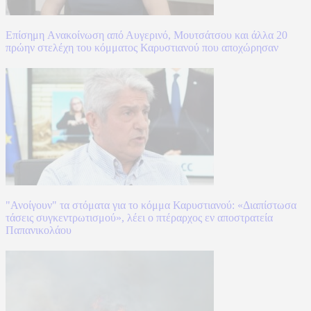
Επίσημη Aνακοίνωση από Αυγερινό, Μουτσάτσου και άλλα 20
πρώην στελέχη του κόμματος Καρυστιανού που αποχώρησαν
"Ανοίγουν" τα στόματα για το κόμμα Καρυστιανού: «Διαπίστωσα
τάσεις συγκεντρωτισμού», λέει ο πτέραρχος εν αποστρατεία
Παπανικολάου