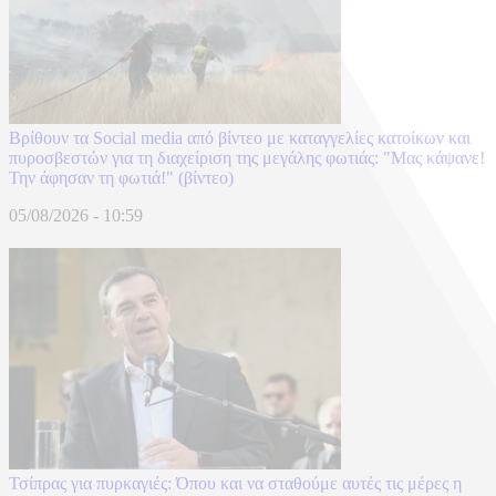
Βρίθουν τα Social media από βίντεο με καταγγελίες κατοίκων και
πυροσβεστών για τη διαχείριση της μεγάλης φωτιάς: "Μας κάψανε!
Την άφησαν τη φωτιά!" (βίντεο)
05/08/2026 - 10:59
Τσίπρας για πυρκαγιές: Όπου και να σταθούμε αυτές τις μέρες η