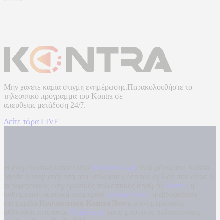
Μην χάνετε καμία στιγμή ενημέρωσης.Παρακολουθήστε το
τηλεοπτικό πρόγραμμα του
Kontra
σε
απευθείας μετάδοση
24/7.
Δείτε τώρα LIVE
Η ενημερωτική ιστοσελίδα
kontranews.gr
είναι μέλος του Kontra
Media Group ανάμεσα στα υπόλοιπα μέσα του ομίλου που είναι: ο
περιφερειακός ενημερωτικός τηλεοπτικός σταθμός
Kontra
, η
καθημερινή πολιτική εφημερίδα
Kontra News
, η εβδομαδιαία
εφημερίδα
Κυριακάτικη Kontra News
, ο ενημερωτικός
αθλητικός ιστότοπος
Filathlos.gr
και ο μουσικός ραδιοφωνικός