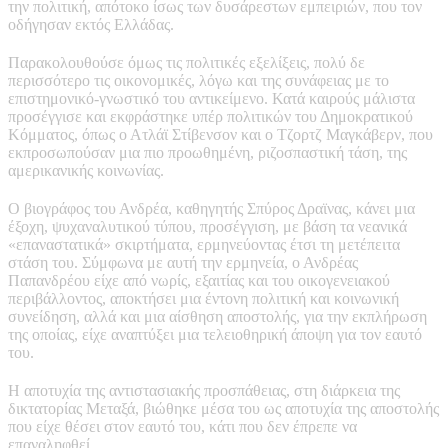
την πολιτική, απότοκο ίσως των δυσάρεστων εμπειριών, που τον
οδήγησαν εκτός Ελλάδας.
Παρακολουθούσε όμως τις πολιτικές εξελίξεις, πολύ δε
περισσότερο τις οικονομικές, λόγω και της συνάφειας με το
επιστημονικό-γνωστικό του αντικείμενο. Κατά καιρούς μάλιστα
προσέγγισε και εκφράστηκε υπέρ πολιτικών του Δημοκρατικού
Κόμματος, όπως ο Ατλάϊ Στίβενσον και ο Τζορτζ Μαγκάβερν, που
εκπροσωπούσαν μια πιο προωθημένη, ριζοσπαστική τάση, της
αμερικανικής κοινωνίας.
Ο βιογράφος του Ανδρέα, καθηγητής Σπύρος Δραϊνας, κάνει μια
έξοχη, ψυχαναλυτικού τύπου, προσέγγιση, με βάση τα νεανικά
«επαναστατικά» σκιρτήματα, ερμηνεύοντας έτσι τη μετέπειτα
στάση του. Σύμφωνα με αυτή την ερμηνεία, ο Ανδρέας
Παπανδρέου είχε από νωρίς, εξαιτίας και του οικογενειακού
περιβάλλοντος, αποκτήσει μια έντονη πολιτική και κοινωνική
συνείδηση, αλλά και μια αίσθηση αποστολής, για την εκπλήρωση
της οποίας, είχε αναπτύξει μια τελειοθηρική άποψη για τον εαυτό
του.
Η αποτυχία της αντιστασιακής προσπάθειας, στη διάρκεια της
δικτατορίας Μεταξά, βιώθηκε μέσα του ως αποτυχία της αποστολής
που είχε θέσει στον εαυτό του, κάτι που δεν έπρεπε να
επαναληφθεί.