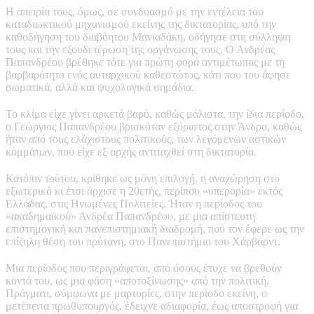
Η απειρία τους, όμως, σε συνδυασμό με την εντέλεια του
καταδιωκτικού μηχανισμού εκείνης της δικτατορίας, υπό την
καθοδήγηση του διαβόητου Μανιαδάκη, οδήγησε στη σύλληψη
τους και την εξουδετέρωση της οργάνωσης τους. Ο Ανδρέας
Παπανδρέου βρέθηκε τότε για πρώτη φορά αντιμέτωπος με τη
βαρβαρότητα ενός αυταρχικού καθεστώτος, κάτι που του άφησε
σωματικά, αλλά και ψυχολογικά σημάδια.
Το κλίμα είχε γίνει αρκετά βαρύ, καθώς μάλιστα, την ίδια περίοδο,
ο Γεώργιος Παπανδρέου βρισκόταν εξόριστος στην Άνδρο, καθώς
ήταν από τους ελάχιστους πολιτικούς, των λεγόμενων αστικών
κομμάτων, που είχε εξ αρχής αντιταχθεί στη δικτατορία.
Κατόπιν τούτου, κρίθηκε ως μόνη επιλογή, η αναχώρηση στο
εξωτερικό κι έτσι άρχισε η 20ετής, περίπου «υπερορία» εκτός
Ελλάδας, στις Ηνωμένες Πολιτείες. Ήταν η περίοδος του
«ακαδημαϊκού» Ανδρέα Παπανδρέου, με μια απίστευτη
επιστημονική και πανεπιστημιακή διαδρομή, που τον έφερε ως την
επίζηλη θέση του πρύτανη, στο Πανεπιστήμιο του Χάρβαρντ.
Μια περίοδος που περιγράφεται, από όσους έτυχε να βρεθούν
κοντά του, ως μια φάση «αποτοξίνωσης» από την πολιτική.
Πράγματι, σύμφωνα με μαρτυρίες, στην περίοδο εκείνη, ο
μετέπειτα πρωθυπουργός, έδειχνε αδιαφορία, έως αποστροφή για