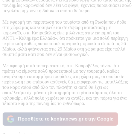
πανδημίας κορωνοϊού δεν λέει να φύγει, έχοντας παρουσιάσει πολύ
μεγαλύτερη χρονική διάρκεια από το δεύτερο.
Με αφορμή την περίπτωση του τουρίστα από τη Ρωσία που ήρθε
στη χώρα μας και νοσηλεύεται σε σοβαρή κατάσταση με
κορωνοϊό, ο κ. Καπραβέλος είπε μιλώντας στην εκπομπή του
ΑΝΤ1 «Καλημέρα Ελλάδα», ότι πρόκειται για μια πολύ περίεργη
περίπτωση καθώς παρουσίασε αρνητικό μοριακό τεστ από τις 26
Μαΐου, αλλά φτάνοντας στις 29 Μαΐου στη χώρα μας είχε πολλά
συμπτώματα κάτι που δεν είναι φυσιολογικό.
Με αφορμή αυτό το περιστατικό, ο κ. Καπραβέλος τόνισε ότι
πρέπει να είμαστε πολύ προσεκτικοί με τον τουρισμό, καθώς
αναμένουμε εκατομμύρια τουρίστες στη χώρα μας, οι οποίοι σε
περίπτωση που φτάσουν ασθενείς θα μεταφέρουν τις μεταλλάξεις
του κορωνοϊού από όλο τον πλανήτη κι αυτό θα έχει ως
αποτέλεσμα όχι μόνο τη διατήρηση του τρίτου κύματος όλο το
καλοκαίρι, αλλά πολύ χειρότερα να ανοίξει και την πόρτα για ένα
τέταρτο κύμα της πανδημίας το φθινόπωρο.
Προσθέστε το kontranews.gr στην Google