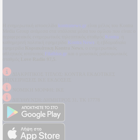
Η ενημερωτική ιστοσελίδα
kontranews.gr
είναι μέλος του Kontra
Media Group ανάμεσα στα υπόλοιπα μέσα του ομίλου που είναι: ο
περιφερειακός ενημερωτικός τηλεοπτικός σταθμός
Kontra
, η
καθημερινή πολιτική εφημερίδα
Kontra News
, η εβδομαδιαία
εφημερίδα
Κυριακάτικη Kontra News
, ο ενημερωτικός
αθλητικός ιστότοπος
Filathlos.gr
και ο μουσικός ραδιοφωνικός
σταθμός
Love Radio 97,5
.
ΔΙΑΚΡΙΤΙΚΟΣ ΤΙΤΛΟΣ: KONTRA ΕΚΔΟΤΙΚΕΣ
ΕΠΙΧΕΙΡΗΣΕΙΣ ΙΚΕ ΕΚΔΟΣΕΙΣ
ΝΟΜΙΚΗ ΜΟΡΦΗ: ΙΚΕ
ΔΙΕΥΘΥΝΣΗ: ΔΗΜΗΤΡΟΣ 31, ΤΚ 17778