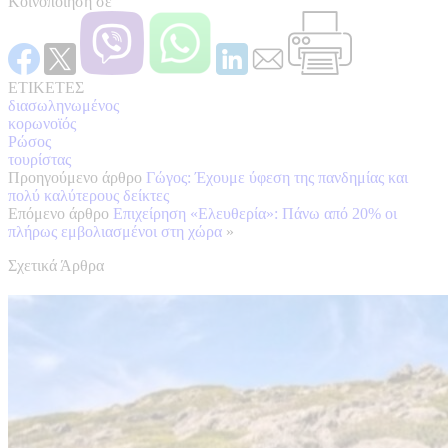
Κοινοποίηση σε
ΕΤΙΚΕΤΕΣ
διασωληνωμένος
κορωνοϊός
Ρώσος
τουρίστας
Προηγούμενο άρθρο
Γώγος: Έχουμε ύφεση της πανδημίας και
πολύ καλύτερους δείκτες
Επόμενο άρθρο
Επιχείρηση «Ελευθερία»: Πάνω από 20% οι
πλήρως εμβολιασμένοι στη χώρα
»
Σχετικά Άρθρα