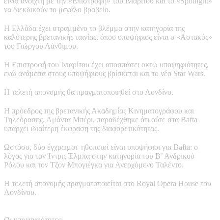
είναι ανοιχτή με την «Επιστροφή» του Ινιαρίτου και το «Spotlight»
να διεκδικούν το μεγάλο βραβείο.
Η Ελλάδα έχει στραμμένο το βλέμμα στην κατηγορία της
καλύτερης βρετανικής ταινίας, όπου υποψήφιος είναι ο «Αστακός»
του Γιώργου Λάνθιμου.
Η Επιστροφή του Ινιαρίτου έχει αποσπάσει οκτώ υποψηφιότητες,
ενώ ανάμεσα στους υποψήφιους βρίσκεται και το νέο Star Wars.
Η τελετή απονομής θα πραγματοποιηθεί στο Λονδίνο.
Η πρόεδρος της βρετανικής Ακαδημίας Κινηματογράφου και
Τηλεόρασης, Αμάντα Μπέρι, παραδέχθηκε ότι ούτε στα Bafta
υπάρχει ιδιαίτερη έκφραση της διαφορετικότητας.
Ωστόσο, δύο έγχρωμοι ηθοποιοί είναι υποψήφιοι για Bafta: ο
λόγος για τον Ίντρις Έλμπα στην κατηγορία του Β’ Ανδρικού
Ρόλου και τον Τζον Μπογιέγκα για Ανερχόμενο Ταλέντο.
Η τελετή απονομής πραγματοποιείται στο Royal Opera House του
Λονδίνου.
Οι υποψηφιότητες: