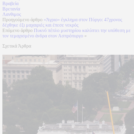
Βραβεία
Βρετανία
Λανθιμος
Προηγούμενο άρθρο
«Άγριο» έγκλημα στον Πύργο: 47χρονος
δέχθηκε έξι μαχαιριές και έπεσε νεκρός
Επόμενο άρθρο
Πυκνό πέπλο μυστηρίου καλύπτει την υπόθεση με
τον τεμαχισμένο άνδρα στον Ασπρόπυργο
»
Σχετικά Άρθρα