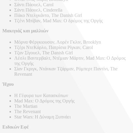
Σάντι Πάουελ, Carol
Σάντι Πάουελ, Cinderella
Πάκο Ντελγκάντο, The Danish Girl
Τζένι Μπίβαν, Mad Max: Ο δρόμος της Οργής
Μακιγιάζ και μαλλιών
Μόρνα Φέργκιουσον, Λορέν Γκλιν, Brooklyn
Τζέρι ΝτεΚάρλο, Πατρίσια Ρίγκαν, Carol
Τζαν Σίγουελ, The Danish Girl
Λέσλι Βαντερβαλτ, Ντέμιαν Μάρτιν, Mad Max: Ο Δρόμος
της Οργής
Σίαν Γκριγκ, Ντάνκαν Τζάρμαν, Ρόμπερτ Παντίνι, The
Revenant
Ήχου
Η Γέφυρα των Κατασκόπων
Mad Max: Ο Δρόμος της Οργής
The Martian
The Revenant
Star Wars: Η Δύναμη Ξυπνάει
Ειδικών Εφέ