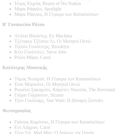
Ίντρις Έλμπα, Beasts of No Nation
Μαρκ Ράφαλο, Spotlight
Μαρκ Ράιλανς, Η Γέφυρα των Κατασκόπων
Β’ Γυναικείου Ρόλου
Αλίσια Βίκαντερ, Ex Machina
Τζένιφερ Τζέισον Λι, Οι Μισητοί Οκτώ
Τζούλι Γουόλτερς, Brooklyn
Κέιτ Γουίνσλετ, Steve Jobs
Ρούνι Μάρα, Carol
Καλύτερης Μουσικής
Τόμας Νιούμαν, Η Γέφυρα των Κατασκόπων
Ένιο Μορικόνε, Οι Μισητοί Οκτώ
Ριουίτσι Σακαμότο, Κάρστεν Νικολάι, The Revenant
Γιόχαν Γιόχανσον, Sicario
Τζον Γουίλιαμς, Star Wars: Η Δύναμη Ξυπνάει
Φωτογραφίας
Γιάνους Καμίνσκι, Η Γέφυρα των Κατασκόπων
Εντ Λάχμαν, Carol
Τζον Σιλ, Mad Max: Ο Δρόμος της Οργής