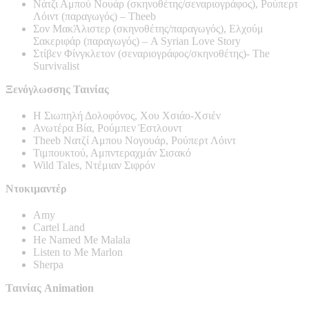
Νάτζι Αμπού Νουάρ (σκηνοθέτης/σεναριογράφος), Ρούπερτ
Λόιντ (παραγωγός) – Theeb
Σον ΜακΆλιστερ (σκηνοθέτης/παραγωγός), Ελχούμ
Σακεριφάρ (παραγωγός) – A Syrian Love Story
Στίβεν Φίνγκλετον (σεναριογράφος/σκηνοθέτης)- The
Survivalist
Ξενόγλωσσης Ταινίας
Η Σιωπηλή Δολοφόνος, Χου Χσιάο-Χσιέν
Ανωτέρα Βία, Ρούμπεν Έστλουντ
Theeb Νατζί Αμπου Νογουάρ, Ρούπερτ Λόιντ
Τιμπουκτού, Αμπντεραχμάν Σισακό
Wild Tales, Ντέμιαν Σιφρόν
Ντοκιμαντέρ
Amy
Cartel Land
He Named Me Malala
Listen to Me Marlon
Sherpa
Ταινίας Animation