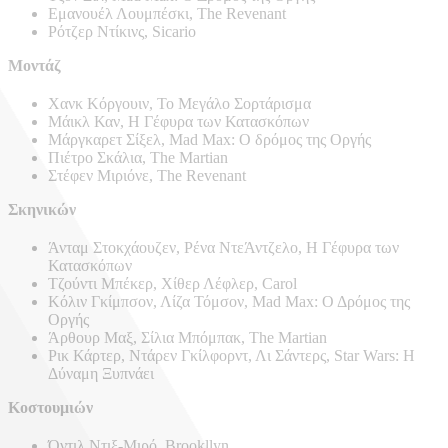
Εμανουέλ Λουμπέσκι, The Revenant
Ρότζερ Ντίκινς, Sicario
Μοντάζ
Χανκ Κόργουιν, Το Μεγάλο Σορτάρισμα
Μάικλ Καν, Η Γέφυρα των Κατασκόπων
Μάργκαρετ Σίξελ, Mad Max: Ο δρόμος της Οργής
Πιέτρο Σκάλια, The Martian
Στέφεν Μιριόνε, The Revenant
Σκηνικών
Άνταμ Στοκχάουζεν, Ρένα ΝτεΆντζελο, Η Γέφυρα των
Κατασκόπων
Τζούντι Μπέκερ, Χίθερ Λέφλερ, Carol
Κόλιν Γκίμπσον, Λίζα Τόμσον, Mad Max: Ο Δρόμος της
Οργής
Άρθουρ Μαξ, Σίλια Μπόμπακ, The Martian
Ρικ Κάρτερ, Ντάρεν Γκίλφορντ, Λι Σάντερς, Star Wars: H
Δύναμη Ξυπνάει
Κοστουμιών
Όντιλ Ντιξ-Μιρό, Brookllyn