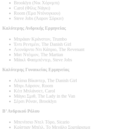
Brooklyn (Νικ Χόρνμπι)
Carol (Φίλις Νάγκι)
Room (Έμα Ντόνογκιου)
Steve Jobs (Άαρον Σόρκιν)
Καλύτερης Ανδρικής Ερμηνείας
Μπράιαν Κράνστον, Trumbo
Έντι Ρεντμέιν, The Danish Girl
Λεονάρντο Ντι Κάπριο, The Revenant
Ματ Ντέιμον, The Martian
Μάικλ Φασμπέντερ, Steve Jobs
Καλύτερης Γυναικείας Ερμηνείας
Αλίσια Βίκαντερ, The Danish Girl
Μπρι Λάρσον, Room
Κέιτ Μπλάνσετ, Carol
Μάγκι Σμιθ, Τhe Lady in the Van
Σέρσι Ρόναν, Brooklyn
Β’ Ανδρικού Ρόλου
Μπενίτσιο Ντελ Τόρο, Sicario
Κρίστιαν Μπέιλ, Το Μεγάλο Σορτάρισμα