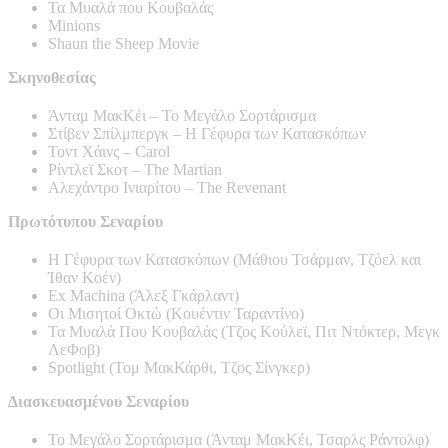
Τα Μυαλά που Κουβαλάς
Minions
Shaun the Sheep Movie
Σκηνοθεσίας
Άνταμ ΜακΚέι – Το Μεγάλο Σορτάρισμα
Στίβεν Σπίλμπεργκ – Η Γέφυρα των Κατασκόπων
Τοντ Χάινς – Carol
Ρίντλεϊ Σκοτ – The Martian
Αλεχάντρο Ινιαρίτου – The Revenant
Πρωτότυπου Σεναρίου
Η Γέφυρα των Κατασκόπων (Μάθιου Τσάρμαν, Τζόελ και
Ίθαν Κοέν)
Ex Machina (Άλεξ Γκάρλαντ)
Οι Μισητοί Οκτώ (Κουέντιν Ταραντίνο)
Τα Μυαλά Που Κουβαλάς (Τζος Κούλεϊ, Πιτ Ντόκτερ, Μεγκ
ΛεΦοβ)
Spotlight (Τομ ΜακΚάρθι, Τζος Σίνγκερ)
Διασκευασμένου Σεναρίου
Το Μεγάλο Σορτάρισμα (Άνταμ ΜακΚέι, Τσαρλς Ράντολφ)