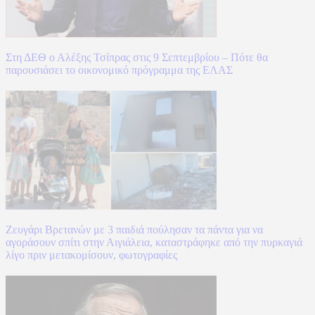
Στη ΔΕΘ ο Αλέξης Τσίπρας στις 9 Σεπτεμβρίου – Πότε θα
παρουσιάσει το οικονομικό πρόγραμμα της ΕΛΑΣ
Ζευγάρι Βρετανών με 3 παιδιά πούλησαν τα πάντα για να
αγοράσουν σπίτι στην Αιγιάλεια, καταστράφηκε από την πυρκαγιά
λίγο πριν μετακομίσουν, φωτογραφίες