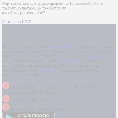
Μην χάνετε καμία στιγμή ενημέρωσης.Παρακολουθήστε το
τηλεοπτικό πρόγραμμα του
Kontra
σε
απευθείας μετάδοση
24/7.
Δείτε τώρα LIVE
Η ενημερωτική ιστοσελίδα
kontranews.gr
είναι μέλος του Kontra
Media Group ανάμεσα στα υπόλοιπα μέσα του ομίλου που είναι: ο
περιφερειακός ενημερωτικός τηλεοπτικός σταθμός
Kontra
, η
καθημερινή πολιτική εφημερίδα
Kontra News
, η εβδομαδιαία
εφημερίδα
Κυριακάτικη Kontra News
, ο ενημερωτικός
αθλητικός ιστότοπος
Filathlos.gr
και ο μουσικός ραδιοφωνικός
σταθμός
Love Radio 97,5
.
ΔΙΑΚΡΙΤΙΚΟΣ ΤΙΤΛΟΣ: KONTRA ΕΚΔΟΤΙΚΕΣ
ΕΠΙΧΕΙΡΗΣΕΙΣ ΙΚΕ ΕΚΔΟΣΕΙΣ
ΝΟΜΙΚΗ ΜΟΡΦΗ: ΙΚΕ
ΔΙΕΥΘΥΝΣΗ: ΔΗΜΗΤΡΟΣ 31, ΤΚ 17778