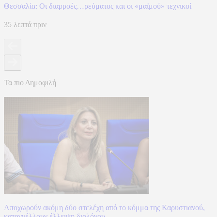
Θεσσαλία: Οι διαρροές…ρεύματος και οι «μαϊμού» τεχνικοί
35 λεπτά πριν
Τα πιο Δημοφιλή
Αποχωρούν ακόμη δύο στελέχη από το κόμμα της Καρυστιανού,
καταγγέλλουν έλλειψη διαλόγου