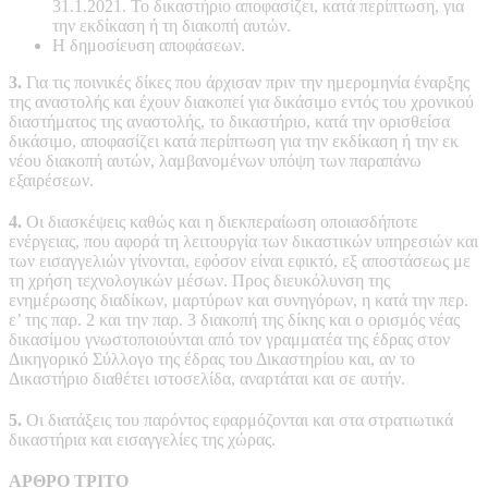
31.1.2021. Το δικαστήριο αποφασίζει, κατά περίπτωση, για
την εκδίκαση ή τη διακοπή αυτών.
Η δημοσίευση αποφάσεων.
3.
Για τις ποινικές δίκες που άρχισαν πριν την ημερομηνία έναρξης
της αναστολής και έχουν διακοπεί για δικάσιμο εντός του χρονικού
διαστήματος της αναστολής, το δικαστήριο, κατά την ορισθείσα
δικάσιμο, αποφασίζει κατά περίπτωση για την εκδίκαση ή την εκ
νέου διακοπή αυτών, λαμβανομένων υπόψη των παραπάνω
εξαιρέσεων.
4.
Οι διασκέψεις καθώς και η διεκπεραίωση οποιασδήποτε
ενέργειας, που αφορά τη λειτουργία των δικαστικών υπηρεσιών και
των εισαγγελιών γίνονται, εφόσον είναι εφικτό, εξ αποστάσεως με
τη χρήση τεχνολογικών μέσων. Προς διευκόλυνση της
ενημέρωσης διαδίκων, μαρτύρων και συνηγόρων, η κατά την περ.
ε’ της παρ. 2 και την παρ. 3 διακοπή της δίκης και ο ορισμός νέας
δικασίμου γνωστοποιούνται από τον γραμματέα της έδρας στον
Δικηγορικό Σύλλογο της έδρας του Δικαστηρίου και, αν το
Δικαστήριο διαθέτει ιστοσελίδα, αναρτάται και σε αυτήν.
5.
Οι διατάξεις του παρόντος εφαρμόζονται και στα στρατιωτικά
δικαστήρια και εισαγγελίες της χώρας.
ΑΡΘΡΟ ΤΡΙΤΟ