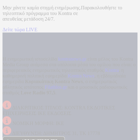
Μην χάνετε καμία στιγμή ενημέρωσης.Παρακολουθήστε το
τηλεοπτικό πρόγραμμα του
Kontra
σε
απευθείας μετάδοση
24/7.
Δείτε τώρα LIVE
Η ενημερωτική ιστοσελίδα
kontranews.gr
είναι μέλος του Kontra
Media Group ανάμεσα στα υπόλοιπα μέσα του ομίλου που είναι: ο
περιφερειακός ενημερωτικός τηλεοπτικός σταθμός
Kontra
, η
καθημερινή πολιτική εφημερίδα
Kontra News
, η εβδομαδιαία
εφημερίδα
Κυριακάτικη Kontra News
, ο ενημερωτικός
αθλητικός ιστότοπος
Filathlos.gr
και ο μουσικός ραδιοφωνικός
σταθμός
Love Radio 97,5
.
ΔΙΑΚΡΙΤΙΚΟΣ ΤΙΤΛΟΣ: KONTRA ΕΚΔΟΤΙΚΕΣ
ΕΠΙΧΕΙΡΗΣΕΙΣ ΙΚΕ ΕΚΔΟΣΕΙΣ
ΝΟΜΙΚΗ ΜΟΡΦΗ: ΙΚΕ
ΔΙΕΥΘΥΝΣΗ: ΔΗΜΗΤΡΟΣ 31, ΤΚ 17778