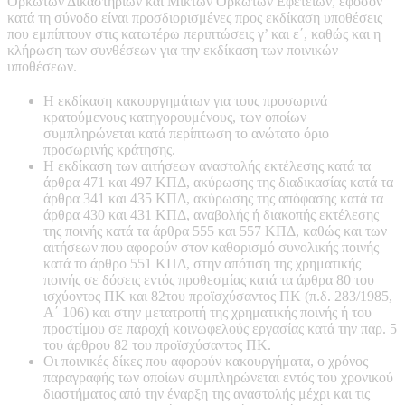
Ορκωτών Δικαστηρίων και Μικτών Ορκωτών Εφετείων, εφόσον
κατά τη σύνοδο είναι προσδιορισμένες προς εκδίκαση υποθέσεις
που εμπίπτουν στις κατωτέρω περιπτώσεις γ’ και ε΄, καθώς και η
κλήρωση των συνθέσεων για την εκδίκαση των ποινικών
υποθέσεων.
Η εκδίκαση κακουργημάτων για τους προσωρινά
κρατούμενους κατηγορουμένους, των οποίων
συμπληρώνεται κατά περίπτωση το ανώτατο όριο
προσωρινής κράτησης.
Η εκδίκαση των αιτήσεων αναστολής εκτέλεσης κατά τα
άρθρα 471 και 497 ΚΠΔ, ακύρωσης της διαδικασίας κατά τα
άρθρα 341 και 435 ΚΠΔ, ακύρωσης της απόφασης κατά τα
άρθρα 430 και 431 ΚΠΔ, αναβολής ή διακοπής εκτέλεσης
της ποινής κατά τα άρθρα 555 και 557 ΚΠΔ, καθώς και των
αιτήσεων που αφορούν στον καθορισμό συνολικής ποινής
κατά το άρθρο 551 ΚΠΔ, στην απότιση της χρηματικής
ποινής σε δόσεις εντός προθεσμίας κατά τα άρθρα 80 του
ισχύοντος ΠΚ και 82του προϊσχύσαντος ΠΚ (π.δ. 283/1985,
Α΄ 106) και στην μετατροπή της χρηματικής ποινής ή του
προστίμου σε παροχή κοινωφελούς εργασίας κατά την παρ. 5
του άρθρου 82 του προϊσχύσαντος ΠΚ.
Οι ποινικές δίκες που αφορούν κακουργήματα, ο χρόνος
παραγραφής των οποίων συμπληρώνεται εντός του χρονικού
διαστήματος από την έναρξη της αναστολής μέχρι και τις