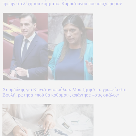
πρώην στελέχη του κόμματος Καρυστιανού που αποχώρησαν
Χουρδάκης για Κωνσταντοπούλου: Μου ζήτησε το γραφείο στη
Βουλή, ρώτησα «πού θα κάθομαι», απάντησε «στις σκάλες»