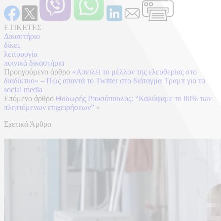
ΕΤΙΚΕΤΕΣ
Δικαστήριο
δίκες
λειτουργία
ποινικά δικαστήρια
Προηγούμενο άρθρο
«Απειλεί το μέλλον της ελευθερίας στο
διαδίκτυο» – Πώς απαντά το Twitter στο διάταγμα Τραμπ για τα
social media
Επόμενο άρθρο
Θοδωρής Ρουσόπουλος: “Καλύψαμε το 80% των
πληττόμενων επιχειρήσεων”
»
Σχετικά Άρθρα