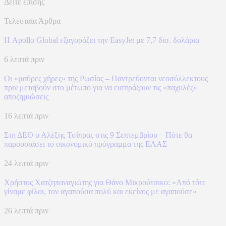
Δείτε επίσης
Τελευταία Άρθρα
Η Apollo Global εξαγοράζει την EasyJet με 7,7 δισ. δολάρια
6 λεπτά πριν
Οι «μαύρες χήρες» της Ρωσίας – Παντρεύονται νεοσύλλεκτους
πριν μεταβούν στο μέτωπο για να εισπράξουν τις «παχυλές»
αποζημιώσεις
16 λεπτά πριν
Στη ΔΕΘ ο Αλέξης Τσίπρας στις 9 Σεπτεμβρίου – Πότε θα
παρουσιάσει το οικονομικό πρόγραμμα της ΕΛΑΣ
24 λεπτά πριν
Χρήστος Χατζηπαναγιώτης για Θάνο Μικρούτσικο: «Από τότε
γίναμε φίλοι, τον αγαπούσα πολύ και εκείνος με αγαπούσε»
26 λεπτά πριν