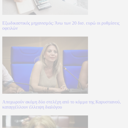
Εξωδικαστικός μηχανισμός: Άνω των 20 δισ. ευρώ οι ρυθμίσεις
οφειλών
Αποχωρούν ακόμη δύο στελέχη από το κόμμα της Καρυστιανού,
καταγγέλλουν έλλειψη διαλόγου