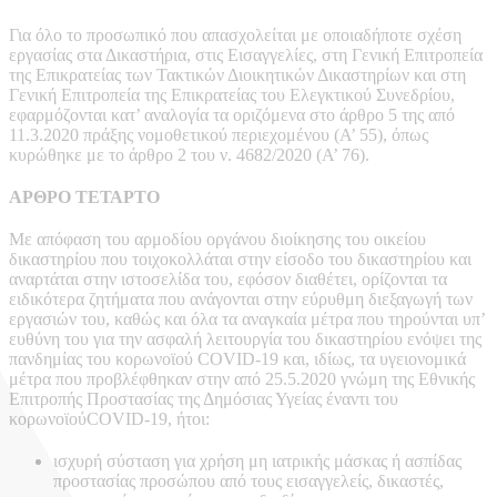
Για όλο το προσωπικό που απασχολείται με οποιαδήποτε σχέση
εργασίας στα Δικαστήρια, στις Εισαγγελίες, στη Γενική Επιτροπεία
της Επικρατείας των Τακτικών Διοικητικών Δικαστηρίων και στη
Γενική Επιτροπεία της Επικρατείας του Ελεγκτικού Συνεδρίου,
εφαρμόζονται κατ’ αναλογία τα οριζόμενα στο άρθρο 5 της από
11.3.2020 πράξης νομοθετικού περιεχομένου (Α’ 55), όπως
κυρώθηκε με το άρθρο 2 του ν. 4682/2020 (Α’ 76).
ΑΡΘΡΟ ΤΕΤΑΡΤΟ
Με απόφαση του αρμοδίου οργάνου διοίκησης του οικείου
δικαστηρίου που τοιχοκολλάται στην είσοδο του δικαστηρίου και
αναρτάται στην ιστοσελίδα του, εφόσον διαθέτει, ορίζονται τα
ειδικότερα ζητήματα που ανάγονται στην εύρυθμη διεξαγωγή των
εργασιών του, καθώς και όλα τα αναγκαία μέτρα που τηρούνται υπ’
ευθύνη του για την ασφαλή λειτουργία του δικαστηρίου ενόψει της
πανδημίας του κορωνοϊού COVID-19 και, ιδίως, τα υγειονομικά
μέτρα που προβλέφθηκαν στην από 25.5.2020 γνώμη της Εθνικής
Επιτροπής Προστασίας της Δημόσιας Υγείας έναντι του
κορωνοϊούCOVID-19, ήτοι:
ισχυρή σύσταση για χρήση μη ιατρικής μάσκας ή ασπίδας
προστασίας προσώπου από τους εισαγγελείς, δικαστές,