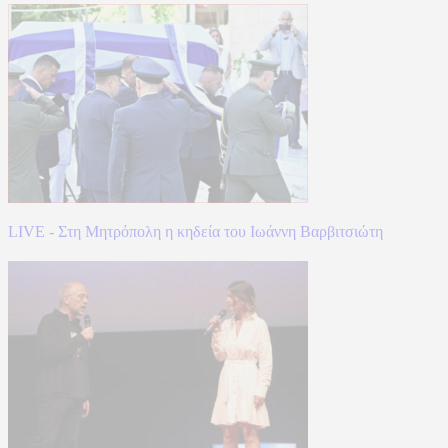
LIVE - Στη Μητρόπολη η κηδεία του Ιωάννη Βαρβιτσιώτη