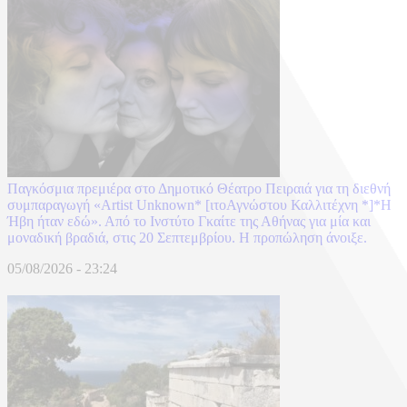
Παγκόσμια πρεμιέρα στο Δημοτικό Θέατρο Πειραιά για τη διεθνή
συμπαραγωγή «Artist Unknown* [ιτοΑγνώστου Καλλιτέχνη *]*Η
Ήβη ήταν εδώ». Από το Ινστύτο Γκαίτε της Αθήνας για μία και
μοναδική βραδιά, στις 20 Σεπτεμβρίου. Η προπώληση άνοιξε.
05/08/2026 - 23:24