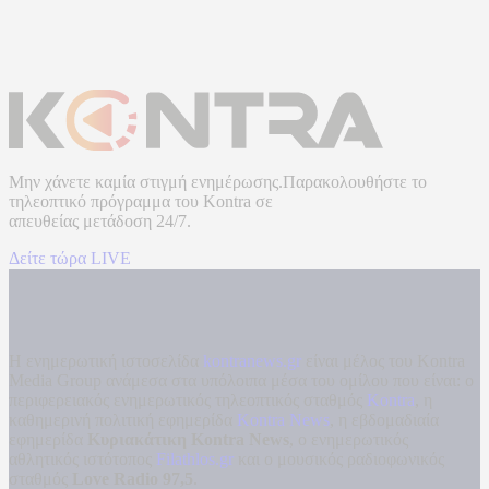
Μην χάνετε καμία στιγμή ενημέρωσης.Παρακολουθήστε το
τηλεοπτικό πρόγραμμα του
Kontra
σε
απευθείας μετάδοση
24/7.
Δείτε τώρα LIVE
Η ενημερωτική ιστοσελίδα
kontranews.gr
είναι μέλος του Kontra
Media Group ανάμεσα στα υπόλοιπα μέσα του ομίλου που είναι: ο
περιφερειακός ενημερωτικός τηλεοπτικός σταθμός
Kontra
, η
καθημερινή πολιτική εφημερίδα
Kontra News
, η εβδομαδιαία
εφημερίδα
Κυριακάτικη Kontra News
, ο ενημερωτικός
αθλητικός ιστότοπος
Filathlos.gr
και ο μουσικός ραδιοφωνικός
σταθμός
Love Radio 97,5
.