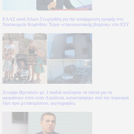
ΕΛΑΣ κατά Άδωνι Γεωργιάδη για την κατάρρευση οροφής στο
Νοσοκομείο Κορίνθου: Έργα «επικοινωνιακής βιτρίνας» στο ΕΣΥ
Ζευγάρι Βρετανών με 3 παιδιά πούλησαν τα πάντα για να
αγοράσουν σπίτι στην Αιγιάλεια, καταστράφηκε από την πυρκαγιά
λίγο πριν μετακομίσουν, φωτογραφίες