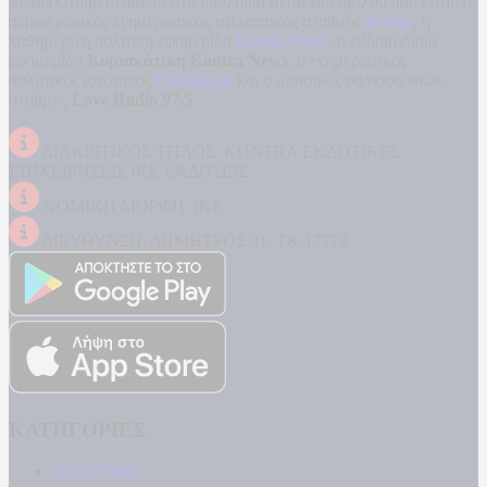
Media Group ανάμεσα στα υπόλοιπα μέσα του ομίλου που είναι: ο
περιφερειακός ενημερωτικός τηλεοπτικός σταθμός
Kontra
, η
καθημερινή πολιτική εφημερίδα
Kontra News
, η εβδομαδιαία
εφημερίδα
Κυριακάτικη Kontra News
, ο ενημερωτικός
αθλητικός ιστότοπος
Filathlos.gr
και ο μουσικός ραδιοφωνικός
σταθμός
Love Radio 97,5
.
ΔΙΑΚΡΙΤΙΚΟΣ ΤΙΤΛΟΣ: KONTRA ΕΚΔΟΤΙΚΕΣ
ΕΠΙΧΕΙΡΗΣΕΙΣ ΙΚΕ ΕΚΔΟΣΕΙΣ
ΝΟΜΙΚΗ ΜΟΡΦΗ: ΙΚΕ
ΔΙΕΥΘΥΝΣΗ: ΔΗΜΗΤΡΟΣ 31, ΤΚ 17778
ΚΑΤΗΓΟΡΙΕΣ
ΠΟΛΙΤΙΚΗ