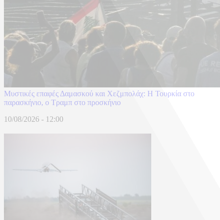
​Μυστικές επαφές Δαμασκού και Χεζμπολάχ: Η Τουρκία στο
παρασκήνιο, ο Τραμπ στο προσκήνιο
10/08/2026 - 12:00