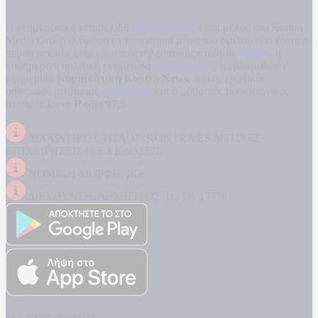
Η ενημερωτική ιστοσελίδα
kontranews.gr
είναι μέλος του Kontra
Media Group ανάμεσα στα υπόλοιπα μέσα του ομίλου που είναι: ο
περιφερειακός ενημερωτικός τηλεοπτικός σταθμός
Kontra
, η
καθημερινή πολιτική εφημερίδα
Kontra News
, η εβδομαδιαία
εφημερίδα
Κυριακάτικη Kontra News
, ο ενημερωτικός
αθλητικός ιστότοπος
Filathlos.gr
και ο μουσικός ραδιοφωνικός
σταθμός
Love Radio 97,5
.
ΔΙΑΚΡΙΤΙΚΟΣ ΤΙΤΛΟΣ: KONTRA ΕΚΔΟΤΙΚΕΣ
ΕΠΙΧΕΙΡΗΣΕΙΣ ΙΚΕ ΕΚΔΟΣΕΙΣ
ΝΟΜΙΚΗ ΜΟΡΦΗ: ΙΚΕ
ΔΙΕΥΘΥΝΣΗ: ΔΗΜΗΤΡΟΣ 31, ΤΚ 17778