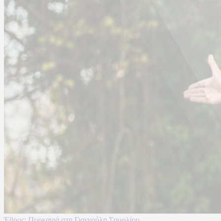
Έβρος: Πυρκαγιά στη Γιαννούλη Σουφλίου