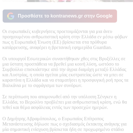
Προσθέστε το kontranews.gr στην Google
Οι ευρωπαϊκές κυβερνήσεις προετοιμάζονται για μια άνευ
προηγουμένου ανθρωπιστική κρίση στην Ελλάδα εν μέσω φόβων
πως η Ευρωπαϊκή Ένωση (ΕΕ) βρίσκεται στα πρόθυρα
κατάρρευσης, αναφέρει η βρετανική εφημερίδα Guardian.
Οι υπουργοί Εσωτερικών συναντήθηκαν χθες στις Βρυξέλλες σε
μια ύστατη προσπάθεια να βρεθεί μια κοινή λύση, ωστόσο το
Συμβούλιο επισκιάστηκε από την άγρια διαμάχη μεταξύ Ελλάδας
και Αυστρίας, η οποία ηγείται μίας εκστρατείας ώστε να μπει σε
καραντίνα η Ελλάδα και να σταματήσει η προσφυγική ροή προς τα
Βαλκάνια με το σφράγισμα των συνόρων.
Σε περίπτωση που απομονωθεί από την υπόλοιπη Σένγκεν η
Ελλάδα, το Βερολίνο προβλέπει μια ανθρωπιστική κρίση, ενώ θα
τεθεί και θέμα ασφάλειας εντός των προσεχών ημερών.
Ο Δημήτρης Αβραμόπουλος, ο Ευρωπαίος Επίτροπος
Μετανάστευσης δήλωσε πως ο σχεδιασμός έκτακτης ανάγκης για
μία σημαντική ενίσχυση βρίσκεται ήδη σε προχωρημένο στάδιο