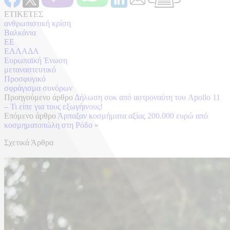
ΕΤΙΚΕΤΕΣ
ανθρωπιστική κρίση
Βαλκάνια
ΕΕ
ΕΛΛΑΔΑ
Ευρωπαϊκή Ένωση
μεταναστευτικό
Προσφυγικό
σφράγισμα συνόρων
Προηγούμενο άρθρο
Δήλωση σοκ από αστροναύτη του Apollo 11
– Τι είπε για τους εξωγήινους!
Επόμενο άρθρο
Άρπαξαν κοσμήματα αξίας 200.000 ευρώ από
κοσμηματοπώλη στη Ρόδο
»
Σχετικά Άρθρα