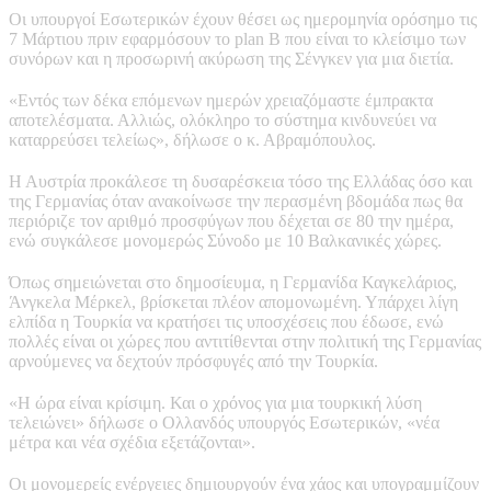
Οι υπουργοί Εσωτερικών έχουν θέσει ως ημερομηνία ορόσημο τις
7 Μάρτιου πριν εφαρμόσουν το plan B που είναι το κλείσιμο των
συνόρων και η προσωρινή ακύρωση της Σένγκεν για μια διετία.
«Εντός των δέκα επόμενων ημερών χρειαζόμαστε έμπρακτα
αποτελέσματα. Αλλιώς, ολόκληρο το σύστημα κινδυνεύει να
καταρρεύσει τελείως», δήλωσε ο κ. Αβραμόπουλος.
Η Αυστρία προκάλεσε τη δυσαρέσκεια τόσο της Ελλάδας όσο και
της Γερμανίας όταν ανακοίνωσε την περασμένη βδομάδα πως θα
περιόριζε τον αριθμό προσφύγων που δέχεται σε 80 την ημέρα,
ενώ συγκάλεσε μονομερώς Σύνοδο με 10 Βαλκανικές χώρες.
Όπως σημειώνεται στο δημοσίευμα, η Γερμανίδα Καγκελάριος,
Άνγκελα Μέρκελ, βρίσκεται πλέον απομονωμένη. Υπάρχει λίγη
ελπίδα η Τουρκία να κρατήσει τις υποσχέσεις που έδωσε, ενώ
πολλές είναι οι χώρες που αντιτίθενται στην πολιτική της Γερμανίας
αρνούμενες να δεχτούν πρόσφυγές από την Τουρκία.
«Η ώρα είναι κρίσιμη. Και ο χρόνος για μια τουρκική λύση
τελειώνει» δήλωσε ο Ολλανδός υπουργός Εσωτερικών, «νέα
μέτρα και νέα σχέδια εξετάζονται».
Οι μονομερείς ενέργειες δημιουργούν ένα χάος και υπογραμμίζουν