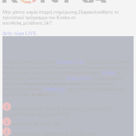
Μην χάνετε καμία στιγμή ενημέρωσης.Παρακολουθήστε το
τηλεοπτικό πρόγραμμα του
Kontra
σε
απευθείας μετάδοση
24/7.
Δείτε τώρα LIVE
Η ενημερωτική ιστοσελίδα
kontranews.gr
είναι μέλος του Kontra
Media Group ανάμεσα στα υπόλοιπα μέσα του ομίλου που είναι: ο
περιφερειακός ενημερωτικός τηλεοπτικός σταθμός
Kontra
, η
καθημερινή πολιτική εφημερίδα
Kontra News
, η εβδομαδιαία
εφημερίδα
Κυριακάτικη Kontra News
, ο ενημερωτικός
αθλητικός ιστότοπος
Filathlos.gr
και ο μουσικός ραδιοφωνικός
σταθμός
Love Radio 97,5
.
ΔΙΑΚΡΙΤΙΚΟΣ ΤΙΤΛΟΣ: KONTRA ΕΚΔΟΤΙΚΕΣ
ΕΠΙΧΕΙΡΗΣΕΙΣ ΙΚΕ ΕΚΔΟΣΕΙΣ
ΝΟΜΙΚΗ ΜΟΡΦΗ: ΙΚΕ
ΔΙΕΥΘΥΝΣΗ: ΔΗΜΗΤΡΟΣ 31, ΤΚ 17778