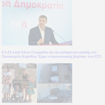
ΕΛΑΣ κατά Άδωνι Γεωργιάδη για την κατάρρευση οροφής στο
Νοσοκομείο Κορίνθου: Έργα «επικοινωνιακής βιτρίνας» στο ΕΣΥ