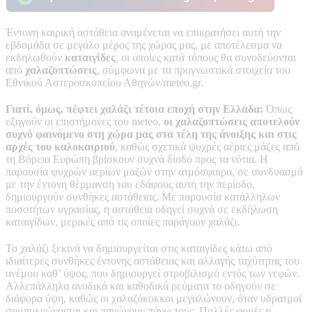
Έντονη καιρική αστάθεια αναμένεται να επικρατήσει αυτή την
εβδομάδα σε μεγάλο μέρος της χώρας μας, με αποτέλεσμα να
εκδηλωθούν
καταιγίδες
, οι οποίες κατά τόπους θα συνοδεύονται
από
χαλαζοπτώσεις
, σύμφωνα με τα προγνωστικά στοιχεία του
Εθνικού Αστεροσκοπείου Αθηνών/meteo.gr.
Γιατί, όμως, πέφτει χαλάζι τέτοια εποχή στην Ελλάδα;
Όπως
εξηγούν οι επιστήμονες του meteo,
οι χαλαζοπτώσεις αποτελούν
συχνό φαινόμενο στη χώρα μας στα τέλη της άνοιξης και στις
αρχές του καλοκαιριού
, καθώς σχετικά ψυχρές αέριες μάζες από
τη Βόρεια Ευρώπη βρίσκουν συχνά δίοδο προς τα νότια. Η
παρουσία ψυχρών αερίων μαζών στην ατμόσφαιρα, σε συνδυασμό
με την έντονη θέρμανση του εδάφους αυτή την περίοδο,
δημιουργούν συνθήκες αστάθειας. Με παρουσία κατάλληλων
ποσοτήτων υγρασίας, η αστάθεια οδηγεί συχνά σε εκδήλωση
καταιγίδων, μερικές από τις οποίες παράγουν χαλάζι.
Το χαλάζι ξεκινά να δημιουργείται στις καταιγίδες κάτω από
ιδιαίτερες συνθήκες έντονης αστάθειας και αλλαγής ταχύτητας του
ανέμου καθ’ ύψος, που δημιουργεί στροβιλισμό εντός των νεφών.
Aλλεπάλληλα ανοδικά και καθοδικά ρεύματα το οδηγούν σε
διάφορα ύψη, καθώς οι χαλαζόκοκκοι μεγαλώνουν, όταν υδρατμοί
συμπυκνώνονται και παγώνουν πάνω τους. Πολλές φορές η