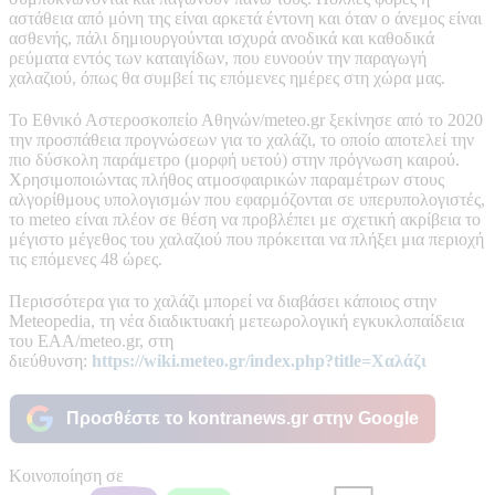
αστάθεια από μόνη της είναι αρκετά έντονη και όταν ο άνεμος είναι
ασθενής, πάλι δημιουργούνται ισχυρά ανοδικά και καθοδικά
ρεύματα εντός των καταιγίδων, που ευνοούν την παραγωγή
χαλαζιού, όπως θα συμβεί τις επόμενες ημέρες στη χώρα μας.
Το Εθνικό Αστεροσκοπείο Αθηνών/meteo.gr ξεκίνησε από το 2020
την προσπάθεια προγνώσεων για το χαλάζι, το οποίο αποτελεί την
πιο δύσκολη παράμετρο (μορφή υετού) στην πρόγνωση καιρού.
Χρησιμοποιώντας πλήθος ατμοσφαιρικών παραμέτρων στους
αλγορίθμους υπολογισμών που εφαρμόζονται σε υπερυπολογιστές,
το meteo είναι πλέον σε θέση να προβλέπει με σχετική ακρίβεια το
μέγιστο μέγεθος του χαλαζιού που πρόκειται να πλήξει μια περιοχή
τις επόμενες 48 ώρες.
Περισσότερα για το χαλάζι μπορεί να διαβάσει κάποιος στην
Meteopedia, τη νέα διαδικτυακή μετεωρολογική εγκυκλοπαίδεια
του ΕΑΑ/meteo.gr, στη
διεύθυνση:
https://wiki.meteo.gr/index.php?title=Χαλάζι
Προσθέστε το kontranews.gr στην Google
Κοινοποίηση σε