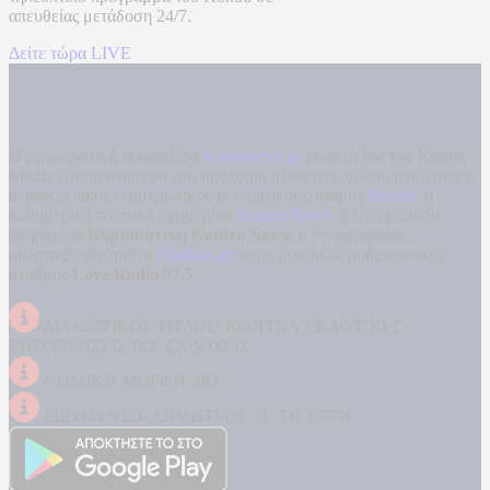
απευθείας μετάδοση
24/7.
Δείτε τώρα LIVE
Η ενημερωτική ιστοσελίδα
kontranews.gr
είναι μέλος του Kontra
Media Group ανάμεσα στα υπόλοιπα μέσα του ομίλου που είναι: ο
περιφερειακός ενημερωτικός τηλεοπτικός σταθμός
Kontra
, η
καθημερινή πολιτική εφημερίδα
Kontra News
, η εβδομαδιαία
εφημερίδα
Κυριακάτικη Kontra News
, ο ενημερωτικός
αθλητικός ιστότοπος
Filathlos.gr
και ο μουσικός ραδιοφωνικός
σταθμός
Love Radio 97,5
.
ΔΙΑΚΡΙΤΙΚΟΣ ΤΙΤΛΟΣ: KONTRA ΕΚΔΟΤΙΚΕΣ
ΕΠΙΧΕΙΡΗΣΕΙΣ ΙΚΕ ΕΚΔΟΣΕΙΣ
ΝΟΜΙΚΗ ΜΟΡΦΗ: ΙΚΕ
ΔΙΕΥΘΥΝΣΗ: ΔΗΜΗΤΡΟΣ 31, ΤΚ 17778