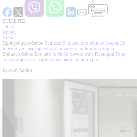
ΕΤΙΚΕΤΕΣ
ειδικοί
Καιρός
Χαλάζι
Προηγούμενο άρθρο
Self test: Τι ισχύει από σήμερα έως τις 30
Ιουνίου για εργαζόμενους σε ιδιωτικό και δημόσιο τομέα
Επόμενο άρθρο
Σοκ από το διπλό φονικό στην Κέρκυρα: Τους
πυροβόλησε στο κεφάλι για ενοίκια και παρτέρια
»
Σχετικά Άρθρα