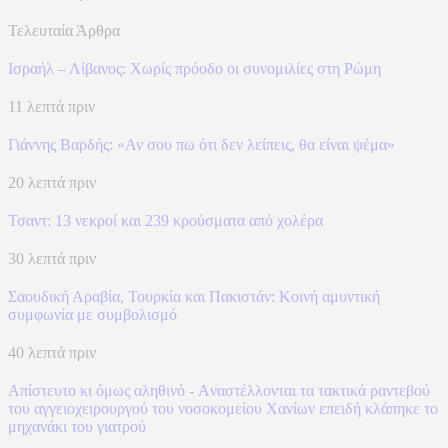
Τελευταία Άρθρα
Ισραήλ – Λίβανος: Xωρίς πρόοδο οι συνομιλίες στη Ρώμη
11 λεπτά πριν
Γιάννης Βαρδής: «Αν σου πω ότι δεν λείπεις, θα είναι ψέμα»
20 λεπτά πριν
Τσαντ: 13 νεκροί και 239 κρούσματα από χολέρα
30 λεπτά πριν
Σαουδική Αραβία, Τουρκία και Πακιστάν: Kοινή αμυντική
συμφωνία με συμβολισμό
40 λεπτά πριν
Απίστευτο κι όμως αληθινό - Aναστέλλονται τα τακτικά ραντεβού
του αγγειοχειρουργού του νοσοκομείου Χανίων επειδή κλάπηκε το
μηχανάκι του γιατρού