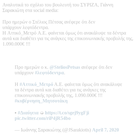
Αναλυτικά το σχόλιο του βουλευτή του ΣΥΡΙΖΑ, Γιάννη
Σαρακιώτη στα social media:
Προ ημερών ο Στέλιος Πέτσας ανέφερε ότι δεν
υπάρχουν λεφτόδεντρα.
Η Αττικό_Μετρό Α.Ε. φαίνεται όμως ότι ανακάλυψε τα δέντρα
αυτά και διαθέτει για τις ανάγκες της επικοινωνιακής προβολής της,
1.090.000€ !!!
Προ ημερών ο κ.
@SteliosPetsas
ανέφερε ότι δεν
υπάρχουν
#λεφτόδεντρα
.
Η
#Αττικό_Μετρό
Α.Ε. φαίνεται όμως ότι ανακάλυψε
τα δέντρα αυτά και διαθέτει για τις ανάγκες της
επικοινωνιακής προβολής της, 1.090.000€ !!!
#κυβέρνηση_Μητσοτάκη
▪︎
#Διαύγεια
➭
https://t.co/sgej9ygFji
pic.twitter.com/riP4jR54bo
— Ιωάννης Σαρακιώτης (@JSarakiotis)
April 7, 2020