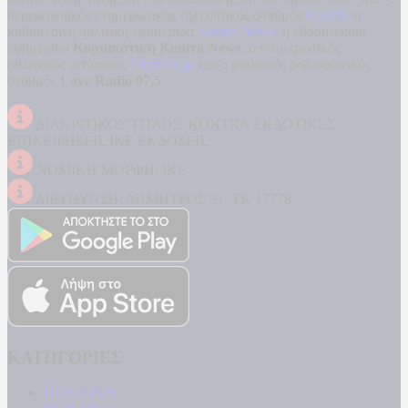
περιφερειακός ενημερωτικός τηλεοπτικός σταθμός
Kontra
, η
καθημερινή πολιτική εφημερίδα
Kontra News
, η εβδομαδιαία
εφημερίδα
Κυριακάτικη Kontra News
, ο ενημερωτικός
αθλητικός ιστότοπος
Filathlos.gr
και ο μουσικός ραδιοφωνικός
σταθμός
Love Radio 97,5
.
ΔΙΑΚΡΙΤΙΚΟΣ ΤΙΤΛΟΣ: KONTRA ΕΚΔΟΤΙΚΕΣ
ΕΠΙΧΕΙΡΗΣΕΙΣ ΙΚΕ ΕΚΔΟΣΕΙΣ
ΝΟΜΙΚΗ ΜΟΡΦΗ: ΙΚΕ
ΔΙΕΥΘΥΝΣΗ: ΔΗΜΗΤΡΟΣ 31, ΤΚ 17778
ΚΑΤΗΓΟΡΙΕΣ
ΠΟΛΙΤΙΚΗ