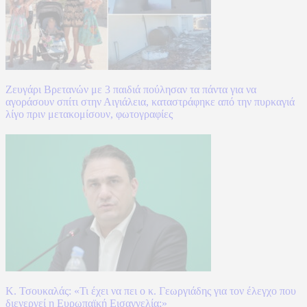
Ζευγάρι Βρετανών με 3 παιδιά πούλησαν τα πάντα για να
αγοράσουν σπίτι στην Αιγιάλεια, καταστράφηκε από την πυρκαγιά
λίγο πριν μετακομίσουν, φωτογραφίες
Κ. Τσουκαλάς: «Τι έχει να πει ο κ. Γεωργιάδης για τον έλεγχο που
διενεργεί η Ευρωπαϊκή Εισαγγελία;»