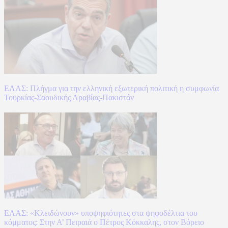
ΕΛΑΣ: Πλήγμα για την ελληνική εξωτερική πολιτική η συμφωνία
Τουρκίας-Σαουδικής Αραβίας-Πακιστάν
ΕΛΑΣ: «Κλειδώνουν» υποψηφιότητες στα ψηφοδέλτια του
κόμματος: Στην Α’ Πειραιά ο Πέτρος Κόκκαλης, στον Βόρειο