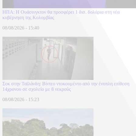
ΗΠΑ: H Ουάσινγκτον θα προσφέρει 1 δισ. δολάρια στη νέα
κυβέρνηση της Κολομβίας
08/08/2026 - 15:40
Σοκ στην Ταϊλάνδη: Βίντεο ντοκουμέντο από την ένοπλη επίθεση
14χρονου σε σχολείο με 8 νεκρούς
08/08/2026 - 15:23