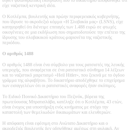
δήθεν φιλανθρωπική εκδήλωση που το δικαστήριο αποφάνθηκε ότι
είχε ναζιστική κεντρική ιδέα.
Ο Κοτλέμπα, βουλευτής και πρώην περιφερειακός κυβερνήτης,
που ίδρυσε το ακροδεξιό κόμμα «Η Σλοβακία μας» (LSNS), είχε
κατηγορηθεί ότι διένειμε επιταγές των 1.488 ευρώ σε φτωχές
οικογένειες σε μια εκδήλωση που σηματοδοτούσε την επέτειο της
ίδρυσης του σλοβακικού κράτους-μαριονέτα της ναζιστικής
περιόδου.
Ο αριθμός 1488
Ο αριθμός 1488 είναι ένα σύμβολο για τους ρατσιστές της λευκής
υπεροχής, που αναφέρεται σε ένα ρατσιστικό σύνθημα 14 λέξεων
και το ναζιστικό χαιρετισμό «Heil Hitler», που ξεκινά με το όγδοο
γράμμα της αλφαβήτου. Το δικαστήριο αποδέχθηκε το επιχείρημα
των εισαγγελέων ότι οι ρατσιστικές αναφορές ήταν σκόπιμες.
Το Ειδικό Ποινικό Δικαστήριο του Πεζινόκ, βόρεια της
πρωτεύουσας Μπρατισλάβα, κατέληξε ότι ο Κοτλέμπα, 43 ετών,
είναι ένοχος για υποστήριξη ενός κινήματος με στόχο την
καταστολή των θεμελιωδών δικαιωμάτων και ελευθεριών.
Η απόφαση είναι εφέσιμη στο Ανώτατο Δικαστήριο και ο
ακροδεξιός βουλευτής δεν οδηγήθηκε αμέσως στη φυλακή. Αν