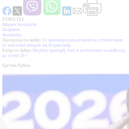
ΕΤΙΚΕΤΕΣ
Μάριαν Κοτλέμπα
Σλοβακία
Φυλάκιση
Προηγούμενο άρθρο
31 πρόσφυγες και μετανάστες εντοπίστηκαν
σε αλιευτικό ανοιχτά της Κεφαλονιάς
Επόμενο άρθρο
Μεγάλη προσοχή: Από τι κινδυνεύουν οι ασθενείς
με covid-19
»
Σχετικά Άρθρα