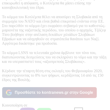
επικυρωθεί η απόφαση, ο Κοτλέμπα θα χάσει επίσης την
κοινοβουλευτική του έδρα.
Το κόμμα του Κοτλέμπα θέλει να αποσύρει τη Σλοβακία από τη
συμμαχία του ΝΑΤΟ και είναι βαθιά επικριτικό ενάντια στην ΕΕ.
Στο παρελθόν το κόμμα έχει εκφράσει σεβασμό για το καθεστώς-
μαριονέτα της ναζιστικής περιόδου, του οποίου ο αρχηγός, Τζόζεφ
Τίσο βοήθησε στην απέλαση δεκάδων χιλιάδων Σλοβάκων
Εβραίων και να οδηγηθούν σε στρατόπεδα θανάτου των Ναζί.
Αργότερα δικάστηκε για προδοσία.
Το κόμμα LSNS τα τελευταία χρόνια άμβλυνε τον τόνο του,
διατυπώνοντας δεσμεύσεις του να σκληρύνει το νόμο και την τάξη
και να υπερασπιστεί τους «αξιοπρεπούς Σλοβάκους».
Κέρδισε την τέταρτη θέση στις εκλογές του Φεβρουαρίου 2020,
συγκεντρώνοντας το 8% των ψήφων, κερδίζοντας 14 από τις 150
έδρες της Βουλής.
Προσθέστε το kontranews.gr στην Google
Κοινοποίηση σε