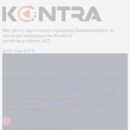
Μην χάνετε καμία στιγμή ενημέρωσης.Παρακολουθήστε το
τηλεοπτικό πρόγραμμα του
Kontra
σε
απευθείας μετάδοση
24/7.
Δείτε τώρα LIVE
Η ενημερωτική ιστοσελίδα
kontranews.gr
είναι μέλος του Kontra
Media Group ανάμεσα στα υπόλοιπα μέσα του ομίλου που είναι: ο
περιφερειακός ενημερωτικός τηλεοπτικός σταθμός
Kontra
, η
καθημερινή πολιτική εφημερίδα
Kontra News
, η εβδομαδιαία
εφημερίδα
Κυριακάτικη Kontra News
, ο ενημερωτικός
αθλητικός ιστότοπος
Filathlos.gr
και ο μουσικός ραδιοφωνικός
σταθμός
Love Radio 97,5
.
ΔΙΑΚΡΙΤΙΚΟΣ ΤΙΤΛΟΣ: KONTRA ΕΚΔΟΤΙΚΕΣ
ΕΠΙΧΕΙΡΗΣΕΙΣ ΙΚΕ ΕΚΔΟΣΕΙΣ