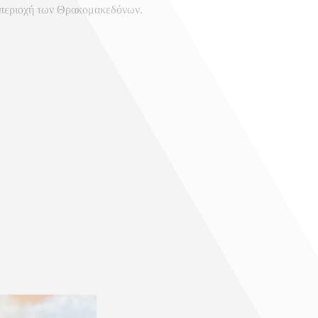
ν περιοχή των Θρακομακεδόνων.