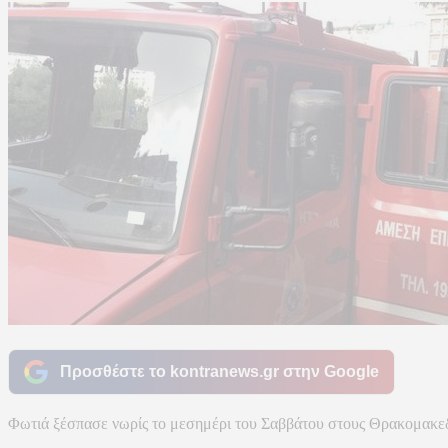
Προσθέστε το kontranews.gr στην Google
Φωτιά ξέσπασε νωρίς το μεσημέρι του Σαββάτου στους Θρακομακε