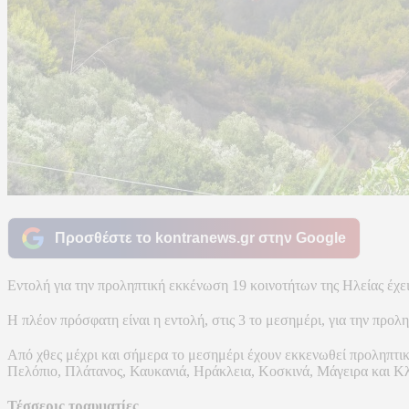
Προσθέστε το kontranews.gr στην Google
Εντολή για την προληπτική εκκένωση 19 κοινοτήτων της Ηλείας έχει
Η πλέον πρόσφατη είναι η εντολή, στις 3 το μεσημέρι, για την προ
Από χθες μέχρι και σήμερα το μεσημέρι έχουν εκκενωθεί προληπτικ
Πελόπιο, Πλάτανος, Καυκανιά, Ηράκλεια, Κοσκινά, Μάγειρα και Κ
Τέσσερις τραυματίες