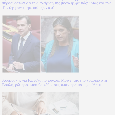
πυροσβεστών για τη διαχείριση της μεγάλης φωτιάς: "Μας κάψανε!
Την άφησαν τη φωτιά!" (βίντεο)
Χουρδάκης για Κωνσταντοπούλου: Μου ζήτησε το γραφείο στη
Βουλή, ρώτησα «πού θα κάθομαι», απάντησε «στις σκάλες»