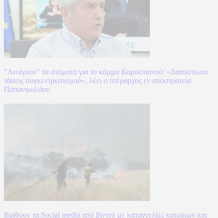
"Ανοίγουν" τα στόματα για το κόμμα Καρυστιανού: «Διαπίστωσα
τάσεις συγκεντρωτισμού», λέει ο πτέραρχος εν αποστρατεία
Παπανικολάου
Βρίθουν τα Social media από βίντεο με καταγγελίες κατοίκων και