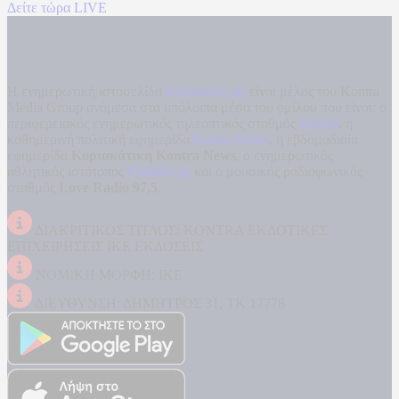
Δείτε τώρα LIVE
Η ενημερωτική ιστοσελίδα
kontranews.gr
είναι μέλος του Kontra
Media Group ανάμεσα στα υπόλοιπα μέσα του ομίλου που είναι: ο
περιφερειακός ενημερωτικός τηλεοπτικός σταθμός
Kontra
, η
καθημερινή πολιτική εφημερίδα
Kontra News
, η εβδομαδιαία
εφημερίδα
Κυριακάτικη Kontra News
, ο ενημερωτικός
αθλητικός ιστότοπος
Filathlos.gr
και ο μουσικός ραδιοφωνικός
σταθμός
Love Radio 97,5
.
ΔΙΑΚΡΙΤΙΚΟΣ ΤΙΤΛΟΣ: KONTRA ΕΚΔΟΤΙΚΕΣ
ΕΠΙΧΕΙΡΗΣΕΙΣ ΙΚΕ ΕΚΔΟΣΕΙΣ
ΝΟΜΙΚΗ ΜΟΡΦΗ: ΙΚΕ
ΔΙΕΥΘΥΝΣΗ: ΔΗΜΗΤΡΟΣ 31, ΤΚ 17778