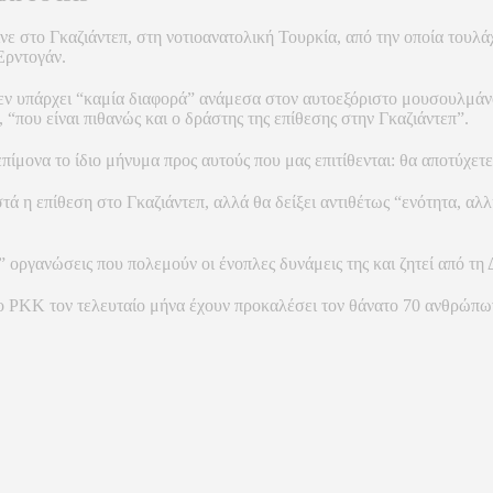
ινε στο Γκαζιάντεπ, στη νοτιοανατολική Τουρκία, από την οποία τουλά
Ερντογάν.
εν υπάρχει “καμία διαφορά” ανάμεσα στον αυτοεξόριστο μουσουλμάν
“που είναι πιθανώς και ο δράστης της επίθεσης στην Γκαζιάντεπ”.
ίμονα το ίδιο μήνυμα προς αυτούς που μας επιτίθενται: θα αποτύχετε
 η επίθεση στο Γκαζιάντεπ, αλλά θα δείξει αντιθέτως “ενότητα, αλ
 οργανώσεις που πολεμούν οι ένοπλες δυνάμεις της και ζητεί από τη
το PKK τον τελευταίο μήνα έχουν προκαλέσει τον θάνατο 70 ανθρώπω