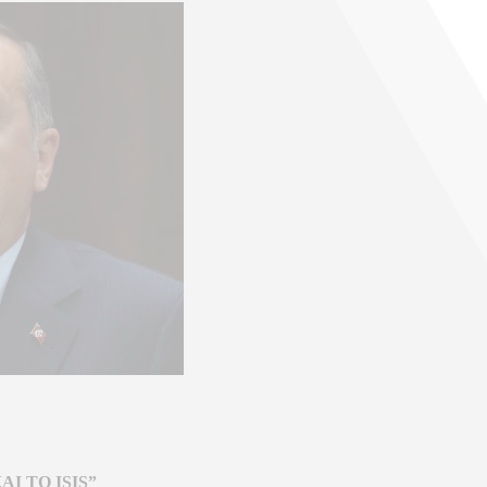
Ι ΤΟ ISIS”