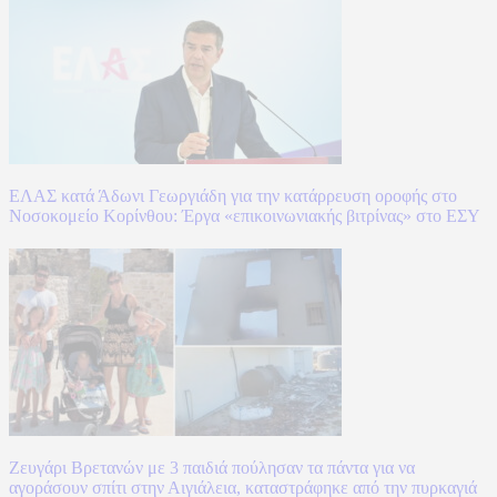
ΕΛΑΣ κατά Άδωνι Γεωργιάδη για την κατάρρευση οροφής στο
Νοσοκομείο Κορίνθου: Έργα «επικοινωνιακής βιτρίνας» στο ΕΣΥ
Ζευγάρι Βρετανών με 3 παιδιά πούλησαν τα πάντα για να
αγοράσουν σπίτι στην Αιγιάλεια, καταστράφηκε από την πυρκαγιά