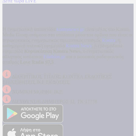
Δείτε τώρα LIVE
Η ενημερωτική ιστοσελίδα
kontranews.gr
είναι μέλος του Kontra
Media Group ανάμεσα στα υπόλοιπα μέσα του ομίλου που είναι: ο
περιφερειακός ενημερωτικός τηλεοπτικός σταθμός
Kontra
, η
καθημερινή πολιτική εφημερίδα
Kontra News
, η εβδομαδιαία
εφημερίδα
Κυριακάτικη Kontra News
, ο ενημερωτικός
αθλητικός ιστότοπος
Filathlos.gr
και ο μουσικός ραδιοφωνικός
σταθμός
Love Radio 97,5
.
ΔΙΑΚΡΙΤΙΚΟΣ ΤΙΤΛΟΣ: KONTRA ΕΚΔΟΤΙΚΕΣ
ΕΠΙΧΕΙΡΗΣΕΙΣ ΙΚΕ ΕΚΔΟΣΕΙΣ
ΝΟΜΙΚΗ ΜΟΡΦΗ: ΙΚΕ
ΔΙΕΥΘΥΝΣΗ: ΔΗΜΗΤΡΟΣ 31, ΤΚ 17778