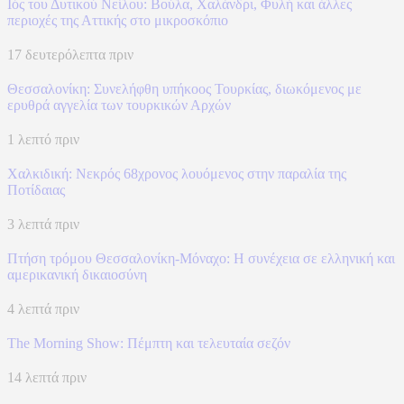
Ιός του Δυτικού Νείλου: Βούλα, Χαλάνδρι, Φυλή και άλλες
περιοχές της Αττικής στο μικροσκόπιο
17 δευτερόλεπτα πριν
Θεσσαλονίκη: Συνελήφθη υπήκοος Τουρκίας, διωκόμενος με
ερυθρά αγγελία των τουρκικών Αρχών
1 λεπτό πριν
Χαλκιδική: Νεκρός 68χρονος λουόμενος στην παραλία της
Ποτίδαιας
3 λεπτά πριν
Πτήση τρόμου Θεσσαλονίκη-Μόναχο: Η συνέχεια σε ελληνική και
αμερικανική δικαιοσύνη
4 λεπτά πριν
The Morning Show: Πέμπτη και τελευταία σεζόν
14 λεπτά πριν