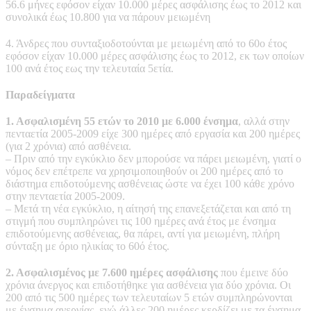
56.6 μήνες εφόσον είχαν 10.000 μέρες ασφάλισης έως το 2012 και
συνολικά έως 10.800 για να πάρουν μειωμένη
4. Άνδρες που συνταξιοδοτούνται με μειωμένη από το 60ο έτος
εφόσον είχαν 10.000 μέρες ασφάλισης έως το 2012, εκ των οποίων
100 ανά έτος εως την τελευταία 5ετία.
Παραδείγματα
1. Ασφαλισμένη 55 ετών
το 2010 με 6.000 ένσημα
, αλλά στην
πενταετία 2005-2009 είχε 300 ημέρες από εργασία και 200 ημέρες
(για 2 χρόνια) από ασθένεια.
– Πριν από την εγκύκλιο δεν μπορούσε να πάρει μειωμένη, γιατί ο
νόμος δεν επέτρεπε να χρησιμοποιηθούν οι 200 ημέρες από το
διάστημα επιδοτούμενης ασθένειας ώστε να έχει 100 κάθε χρόνο
στην πενταετία 2005-2009.
– Μετά τη νέα εγκύκλιο, η αίτησή της επανεξετάζεται και από τη
στιγμή που συμπληρώνει τις 100 ημέρες ανά έτος με ένσημα
επιδοτούμενης ασθένειας, θα πάρει, αντί για μειωμένη, πλήρη
σύνταξη με όριο ηλικίας το 60ό έτος.
2. Ασφαλισμένος με 7.600 ημέρες ασφάλισης
που έμεινε δύο
χρόνια άνεργος και επιδοτήθηκε για ασθένεια για δύο χρόνια. Οι
200 από τις 500 ημέρες των τελευταίων 5 ετών συμπληρώνονται
με ένσημα ανεργίας, ενώ άλλες 200 ημέρες κερδίζει με τα ένσημα