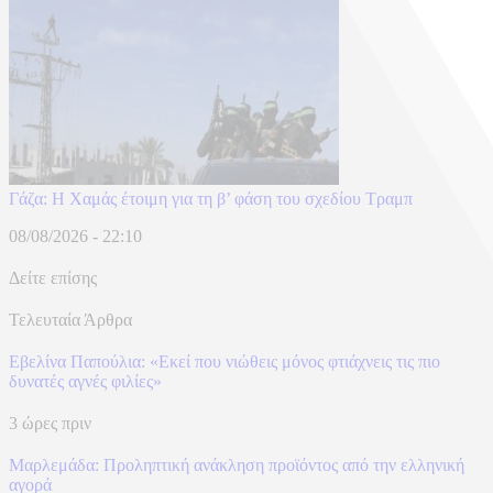
Γάζα: Η Χαμάς έτοιμη για τη β’ φάση του σχεδίου Τραμπ
08/08/2026 - 22:10
Δείτε επίσης
Τελευταία Άρθρα
Εβελίνα Παπούλια: «Εκεί που νιώθεις μόνος φτιάχνεις τις πιο
δυνατές αγνές φιλίες»
3 ώρες πριν
Μαρλεμάδα: Προληπτική ανάκληση προϊόντος από την ελληνική
αγορά