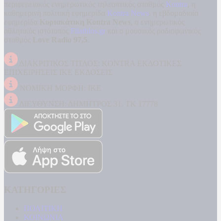
περιφερειακός ενημερωτικός τηλεοπτικός σταθμός
Kontra
, η
καθημερινή πολιτική εφημερίδα
Kontra News
, η εβδομαδιαία
εφημερίδα
Κυριακάτικη Kontra News
, ο ενημερωτικός
αθλητικός ιστότοπος
Filathlos.gr
και ο μουσικός ραδιοφωνικός
σταθμός
Love Radio 97,5
.
ΔΙΑΚΡΙΤΙΚΟΣ ΤΙΤΛΟΣ: KONTRA ΕΚΔΟΤΙΚΕΣ
ΕΠΙΧΕΙΡΗΣΕΙΣ ΙΚΕ ΕΚΔΟΣΕΙΣ
ΝΟΜΙΚΗ ΜΟΡΦΗ: ΙΚΕ
ΔΙΕΥΘΥΝΣΗ: ΔΗΜΗΤΡΟΣ 31, ΤΚ 17778
ΚΑΤΗΓΟΡΙΕΣ
ΠΟΛΙΤΙΚΗ
ΚΟΙΝΩΝΙΑ