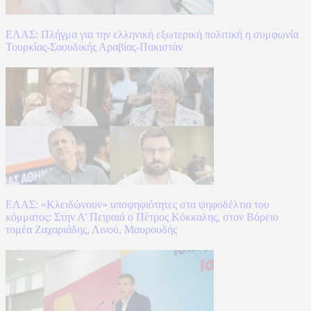
ΕΛΑΣ: Πλήγμα για την ελληνική εξωτερική πολιτική η συμφωνία
Τουρκίας-Σαουδικής Αραβίας-Πακιστάν
ΕΛΑΣ: «Κλειδώνουν» υποψηφιότητες στα ψηφοδέλτια του
κόμματος: Στην Α’ Πειραιά ο Πέτρος Κόκκαλης, στον Βόρειο
τομέα Ζαχαριάδης, Λινού, Μαυρουδής