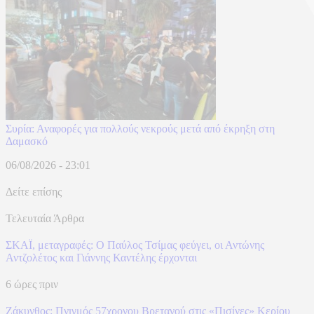
Συρία: Αναφορές για πολλούς νεκρούς μετά από έκρηξη στη
Δαμασκό
06/08/2026 - 23:01
Δείτε επίσης
Τελευταία Άρθρα
ΣΚΑΪ, μεταγραφές: Ο Παύλος Τσίμας φεύγει, οι Αντώνης
Αντζολέτος και Γιάννης Καντέλης έρχονται
6 ώρες πριν
Ζάκυνθος: Πνιγμός 57χρονου Βρετανού στις «Πισίνες» Κερίου