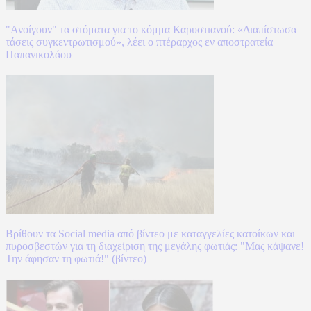
"Ανοίγουν" τα στόματα για το κόμμα Καρυστιανού: «Διαπίστωσα
τάσεις συγκεντρωτισμού», λέει ο πτέραρχος εν αποστρατεία
Παπανικολάου
Βρίθουν τα Social media από βίντεο με καταγγελίες κατοίκων και
πυροσβεστών για τη διαχείριση της μεγάλης φωτιάς: "Μας κάψανε!
Την άφησαν τη φωτιά!" (βίντεο)