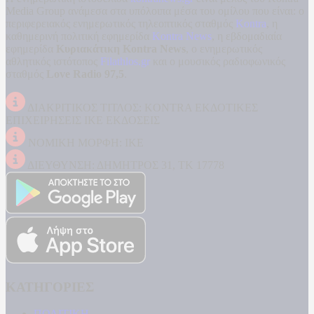
Media Group ανάμεσα στα υπόλοιπα μέσα του ομίλου που είναι: ο
περιφερειακός ενημερωτικός τηλεοπτικός σταθμός
Kontra
, η
καθημερινή πολιτική εφημερίδα
Kontra News
, η εβδομαδιαία
εφημερίδα
Κυριακάτικη Kontra News
, ο ενημερωτικός
αθλητικός ιστότοπος
Filathlos.gr
και ο μουσικός ραδιοφωνικός
σταθμός
Love Radio 97,5
.
ΔΙΑΚΡΙΤΙΚΟΣ ΤΙΤΛΟΣ: KONTRA ΕΚΔΟΤΙΚΕΣ
ΕΠΙΧΕΙΡΗΣΕΙΣ ΙΚΕ ΕΚΔΟΣΕΙΣ
ΝΟΜΙΚΗ ΜΟΡΦΗ: ΙΚΕ
ΔΙΕΥΘΥΝΣΗ: ΔΗΜΗΤΡΟΣ 31, ΤΚ 17778
ΚΑΤΗΓΟΡΙΕΣ
ΠΟΛΙΤΙΚΗ