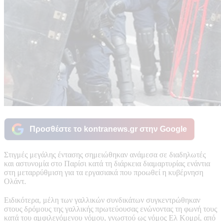
Προσθέστε το kontranews.gr στην Google
Στιγμές μεγάλης έντασης σημειώθηκαν ανάμεσα σε διαδηλωτές
και αστυνομία στο Παρίσι κατά τη διάρκεια διαμαρτυρίας ενάντια
στη μεταρρύθμιση για τα εργασιακά που προωθεί η κυβέρνηση
Ολάντ.
Ειδικότερα, μέλη των γαλλικών συνδικάτων συγκεντρώθηκαν
στους δρόμους της γαλλικής πρωτεύουσας ενώνοντας τη φωνή τους
κατά του αμφιλεγόμενου νόμου, γνωστού ως νόμος Ελ Κομρί, από