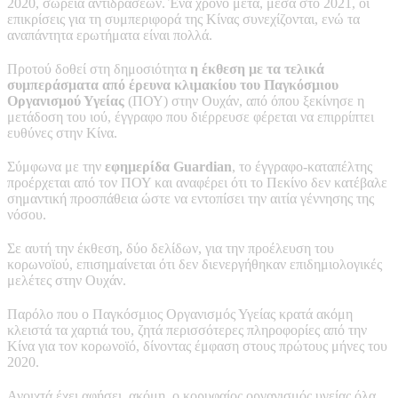
2020, σωρεία αντιδράσεων. Ένα χρόνο μετά, μέσα στο 2021, οι
επικρίσεις για τη συμπεριφορά της Κίνας συνεχίζονται, ενώ τα
αναπάντητα ερωτήματα είναι πολλά.
Προτού δοθεί στη δημοσιότητα
η έκθεση με τα τελικά
συμπεράσματα από έρευνα κλιμακίου του Παγκόσμιου
Οργανισμού Υγείας
(ΠΟΥ) στην Ουχάν, από όπου ξεκίνησε η
μετάδοση του ιού, έγγραφο που διέρρευσε φέρεται να επιρρίπτει
ευθύνες στην Κίνα.
Σύμφωνα με την
εφημερίδα Guardian
, το έγγραφο-καταπέλτης
προέρχεται από τον ΠΟΥ και αναφέρει ότι το Πεκίνο δεν κατέβαλε
σημαντική προσπάθεια ώστε να εντοπίσει την αιτία γέννησης της
νόσου.
Σε αυτή την έκθεση, δύο δελίδων, για την προέλευση του
κορωνοϊού, επισημαίνεται ότι δεν διενεργήθηκαν επιδημιολογικές
μελέτες στην Ουχάν.
Παρόλο που ο Παγκόσμιος Οργανισμός Υγείας κρατά ακόμη
κλειστά τα χαρτιά του, ζητά περισσότερες πληροφορίες από την
Κίνα για τον κορωνοϊό, δίνοντας έμφαση στους πρώτους μήνες του
2020.
Ανοιχτά έχει αφήσει, ακόμη, ο κορυφαίος οργανισμός υγείας όλα