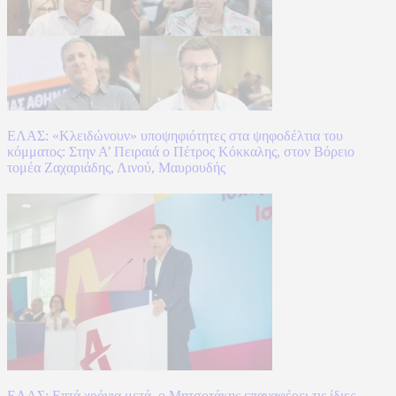
ΕΛΑΣ: «Κλειδώνουν» υποψηφιότητες στα ψηφοδέλτια του
κόμματος: Στην Α’ Πειραιά ο Πέτρος Κόκκαλης, στον Βόρειο
τομέα Ζαχαριάδης, Λινού, Μαυρουδής
ΕΛΑΣ: Επτά χρόνια μετά, ο Μητσοτάκης επαναφέρει τις ίδιες