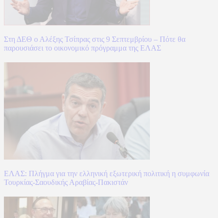
Στη ΔΕΘ ο Αλέξης Τσίπρας στις 9 Σεπτεμβρίου – Πότε θα
παρουσιάσει το οικονομικό πρόγραμμα της ΕΛΑΣ
ΕΛΑΣ: Πλήγμα για την ελληνική εξωτερική πολιτική η συμφωνία
Τουρκίας-Σαουδικής Αραβίας-Πακιστάν