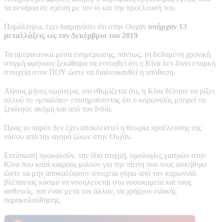
τα σενάρια σε σχέση με τον ιό και την προέλευσή του.
Παράλληλα, έχει διαμηνύσει ότι στην Ουχάν
υπήρχαν 13
μεταλλάξεις ως τον Δεκέμβριο του 2019
.
Τα αμερικανικά μέσα ενημέρωσης, πάντως, τη δεδομένη χρονική
στιγμή αφήνουν ξεκάθαρα να εννοηθεί ότι η Κίνα δεν δίνει επαρκή
στοιχεία στον ΠΟΥ ώστε να διαλευκανθεί η υπόθεση.
Λίγους μήνες νωρίτερα, υπενθυμίζεται ότι, η Κίνα θέλησε να ρίξει
αλλού το «μπαλάκι» επισημαίνοντας ότι ο κορωνοϊός μπορεί να
ξεκίνησε ακόμη και από τον Ινδία.
Προς το παρόν δεν έχει αποκλειστεί η θεωρία προέλευσης της
νόσου από την αγορά ζώων στην Ουχάν.
Εντύπωση προκαλούν, την ίδια στιγμή, ομολογίες γιατρών στην
Κίνα που κατά καιρούς μιλούν για την πίεση που τους ασκήθηκε
ώστε να μην αποκαλύψουν στοιχεία γύρω από τον κορωνοϊό,
βλέποντας κόσμο να νοσηλεύεται στα νοσοκομεία και τους
ασθενείς, τον έναν μετά τον άλλον, να χρήζουν ειδικής
παρακολούθησης.