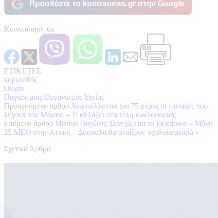
Προσθέστε το kontranews.gr στην Google
Κοινοποίηση σε
ΕΤΙΚΕΤΕΣ
κορωνοϊός
Ουχάν
Παγκόσμιος Οργανισμός Υγείας
Προηγούμενο άρθρο
Αναστέλλονται για 75 μέρες οι επιταγές που
λήγουν τον Μάρτιο – Τι αλλάζει στα τέλη κυκλοφορίας
Επόμενο άρθρο
Ματίνα Παγώνη: Συνεχίζεται το lockdown – Μόνο
25 ΜΕΘ στην Αττική – Δύσκολα θα ανοίξουν σχολεία/αγορά
»
Σχετικά Άρθρα