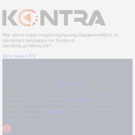
Μην χάνετε καμία στιγμή ενημέρωσης.Παρακολουθήστε το
τηλεοπτικό πρόγραμμα του
Kontra
σε
απευθείας μετάδοση
24/7.
Δείτε τώρα LIVE
Η ενημερωτική ιστοσελίδα
kontranews.gr
είναι μέλος του Kontra
Media Group ανάμεσα στα υπόλοιπα μέσα του ομίλου που είναι: ο
περιφερειακός ενημερωτικός τηλεοπτικός σταθμός
Kontra
, η
καθημερινή πολιτική εφημερίδα
Kontra News
, η εβδομαδιαία
εφημερίδα
Κυριακάτικη Kontra News
, ο ενημερωτικός
αθλητικός ιστότοπος
Filathlos.gr
και ο μουσικός ραδιοφωνικός
σταθμός
Love Radio 97,5
.
ΔΙΑΚΡΙΤΙΚΟΣ ΤΙΤΛΟΣ: KONTRA ΕΚΔΟΤΙΚΕΣ