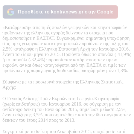
Προσθέστε το kontranews.gr στην Google
«Κατάρρευση» στις τιμές πολλών γεωργικών και κτηνοτροφικών
προϊόντων της ελληνικής αγοράς δείχνουν τα στοιχεία που
δημοσιοποίησε η ΕΛΣΤΑΤ. Συγκεκριμένα, σημαντική υποχώρηση
στις τιμές γεωργικών και κτηνοτροφικών προϊόντων της τάξης του
2,5% κατέγραψε η Ελληνική Στατιστική Αρχή τον Ιανουάριο 2016,
έναντι του ίδιου μήνα το 2015. Προϊόντα όπως το σπανάκι (-41,9%)
ή το μαρούλι (-32,4%) παρουσίασαν κατάρρευση των τιμών
εκροών, αν και όπως καταγράφεται από την ΕΛΣΤΑ οι τιμές των
προϊόντων της παραγωγικής διαδικασίας υποχώρησαν μόνο 1,3%.
Σύμφωνα με τα προσωρινά στοιχεία της Ελληνικής Στατιστικής
Αρχής:
Ο Γενικός Δείκτης Τιμών Εκροών στη Γεωργία-Κτηνοτροφία
(χωρίς επιδοτήσεις) του Ιανουαρίου 2016, σε σύγκριση με τον
αντίστοιχο δείκτη του Ιανουαρίου 2015, σημείωσε μείωση 2,5%,
έναντι αύξησης 3,5%, που σημειώθηκε κατά την ίδια σύγκριση των
δεικτών του έτους 2014 προς το 2013.
Συγκριτικά με το δείκτη του Δεκεμβρίου 2015, υποχώρησε κατά