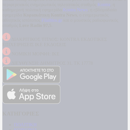
περιφερειακός ενημερωτικός τηλεοπτικός σταθμός
Kontra
, η
καθημερινή πολιτική εφημερίδα
Kontra News
, η εβδομαδιαία
εφημερίδα
Κυριακάτικη Kontra News
, ο ενημερωτικός
αθλητικός ιστότοπος
Filathlos.gr
και ο μουσικός ραδιοφωνικός
σταθμός
Love Radio 97,5
.
ΔΙΑΚΡΙΤΙΚΟΣ ΤΙΤΛΟΣ: KONTRA ΕΚΔΟΤΙΚΕΣ
ΕΠΙΧΕΙΡΗΣΕΙΣ ΙΚΕ ΕΚΔΟΣΕΙΣ
ΝΟΜΙΚΗ ΜΟΡΦΗ: ΙΚΕ
ΔΙΕΥΘΥΝΣΗ: ΔΗΜΗΤΡΟΣ 31, ΤΚ 17778
ΚΑΤΗΓΟΡΙΕΣ
ΠΟΛΙΤΙΚΗ
ΚΟΙΝΩΝΙΑ