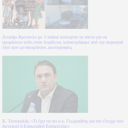
Ζευγάρι Βρετανών με 3 παιδιά πούλησαν τα πάντα για να
αγοράσουν σπίτι στην Αιγιάλεια, καταστράφηκε από την πυρκαγιά
λίγο πριν μετακομίσουν, φωτογραφίες
Κ. Τσουκαλάς: «Τι έχει να πει ο κ. Γεωργιάδης για τον έλεγχο που
διενεργεί η Ευρωπαϊκή Εισαγγελία;»