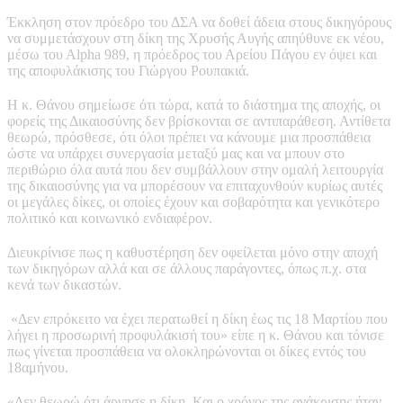
Έκκληση στον πρόεδρο του ΔΣΑ να δοθεί άδεια στους δικηγόρους
να συμμετάσχουν στη δίκη της Χρυσής Αυγής απηύθυνε εκ νέου,
μέσω του Αlpha 989, η πρόεδρος του Αρείου Πάγου εν όψει και
της αποφυλάκισης του Γιώργου Ρουπακιά.
Η κ. Θάνου σημείωσε ότι τώρα, κατά το διάστημα της αποχής, οι
φορείς της Δικαιοσύνης δεν βρίσκονται σε αντιπαράθεση. Αντίθετα
θεωρώ, πρόσθεσε, ότι όλοι πρέπει να κάνουμε μια προσπάθεια
ώστε να υπάρχει συνεργασία μεταξύ μας και να μπουν στο
περιθώριο όλα αυτά που δεν συμβάλλουν στην ομαλή λειτουργία
της δικαιοσύνης για να μπορέσουν να επιταχυνθούν κυρίως αυτές
οι μεγάλες δίκες, οι οποίες έχουν και σοβαρότητα και γενικότερο
πολιτικό και κοινωνικό ενδιαφέρον.
Διευκρίνισε πως η καθυστέρηση δεν οφείλεται μόνο στην αποχή
των δικηγόρων αλλά και σε άλλους παράγοντες, όπως π.χ. στα
κενά των δικαστών.
«Δεν επρόκειτο να έχει περατωθεί η δίκη έως τις 18 Μαρτίου που
λήγει η προσωρινή προφυλάκισή του» είπε η κ. Θάνου και τόνισε
πως γίνεται προσπάθεια να ολοκληρώνονται οι δίκες εντός του
18αμήνου.
«Δεν θεωρώ ότι άργησε η δίκη. Και ο χρόνος της ανάκρισης ήταν