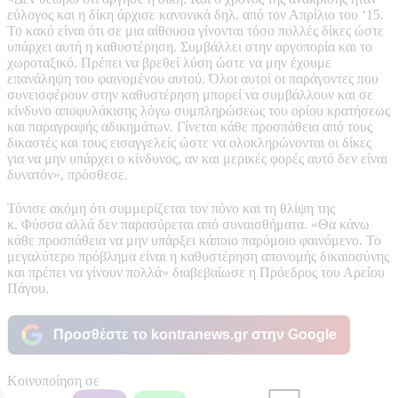
εύλογος και η δίκη άρχισε κανονικά δηλ. από τον Απρίλιο του ‘15.
Το κακό είναι ότι σε μια αίθουσα γίνονται τόσο πολλές δίκες ώστε
υπάρχει αυτή η καθυστέρηση. Συμβάλλει στην αργοπορία και το
χωροταξικό. Πρέπει να βρεθεί λύση ώστε να μην έχουμε
επανάληψη του φαινομένου αυτού. Όλοι αυτοί οι παράγοντες που
συνεισφέρουν στην καθυστέρηση μπορεί να συμβάλλουν και σε
κίνδυνο αποφυλάκισης λόγω συμπληρώσεως του ορίου κρατήσεως
και παραγραφής αδικημάτων. Γίνεται κάθε προσπάθεια από τους
δικαστές και τους εισαγγελείς ώστε να ολοκληρώνονται οι δίκες
για να μην υπάρχει ο κίνδυνος, αν και μερικές φορές αυτό δεν είναι
δυνατόν», πρόσθεσε.
Τόνισε ακόμη ότι συμμερίζεται τον πόνο και τη θλίψη της
κ. Φύσσα αλλά δεν παρασύρεται από συναισθήματα. «Θα κάνω
κάθε προσπάθεια να μην υπάρξει κάποιο παρόμοιο φαινόμενο. Το
μεγαλύτερο πρόβλημα είναι η καθυστέρηση απονομής δικαιοσύνης
και πρέπει να γίνουν πολλά» διαβεβαίωσε η Πρόεδρος του Αρείου
Πάγου.
Προσθέστε το kontranews.gr στην Google
Κοινοποίηση σε