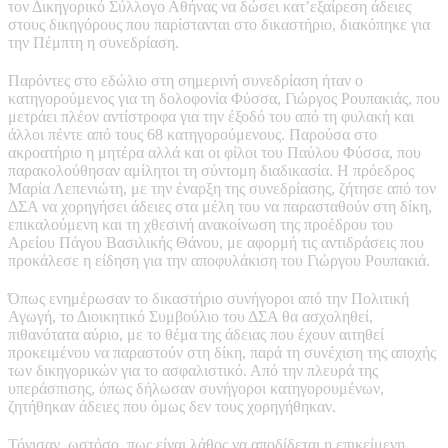
τον Δικηγορικό Σύλλογο Αθήνας να δώσει κατ’εξαίρεση άδειες
στους δικηγόρους που παρίστανται στο δικαστήριο, διακόπηκε για
την Πέμπτη η συνεδρίαση.
Παρόντες στο εδώλιο στη σημερινή συνεδρίαση ήταν ο
κατηγορούμενος για τη δολοφονία Φύσσα, Γιώργος Ρουπακιάς, που
μετράει πλέον αντίστροφα για την έξοδό του από τη φυλακή και
άλλοι πέντε από τους 68 κατηγορούμενους. Παρούσα στο
ακροατήριο η μητέρα αλλά και οι φίλοι του Παύλου Φύσσα, που
παρακολούθησαν αμίλητοι τη σύντομη διαδικασία. Η πρόεδρος
Μαρία Λεπενιώτη, με την έναρξη της συνεδρίασης, ζήτησε από τον
ΔΣΑ να χορηγήσει άδειες στα μέλη του να παρασταθούν στη δίκη,
επικαλούμενη και τη χθεσινή ανακοίνωση της προέδρου του
Αρείου Πάγου Βασιλικής Θάνου, με αφορμή τις αντιδράσεις που
προκάλεσε η είδηση για την αποφυλάκιση του Γιώργου Ρουπακιά.
Όπως ενημέρωσαν το δικαστήριο συνήγοροι από την Πολιτική
Αγωγή, το Διοικητικό Συμβούλιο του ΔΣΑ θα ασχοληθεί,
πιθανότατα αύριο, με το θέμα της άδειας που έχουν αιτηθεί
προκειμένου να παραστούν στη δίκη, παρά τη συνέχιση της αποχής
των δικηγορικών για το ασφαλιστικό. Από την πλευρά της
υπεράσπισης, όπως δήλωσαν συνήγοροι κατηγορουμένων,
ζητήθηκαν άδειες που όμως δεν τους χορηγήθηκαν.
Τόνισαν, ωστόσο, πως είναι λάθος να αποδίδεται η επικείμενη