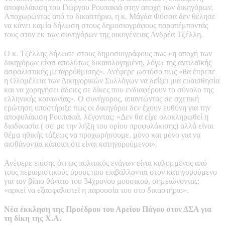
αποφυλάκιση του Γιώργου Ρουπακιά στην αποχή των δικηγόρων.
Αποχωρώντας από το δικαστήριο, η κ. Μάγδα Φύσσα δεν θέλησε
να κάνει καμία δήλωση στους δημοσιογράφους παραπέμποντάς
τους στον εκ των συνηγόρων της οικογένειας Ανδρέα Τζέλλη.
Ο κ. Τζέλλης δήλωσε στους δημοσιογράφους πως «η αποχή των
δικηγόρων είναι απολύτως δικαιολογημένη, λόγω της αντιλαϊκής
ασφαλιστικής μεταρρύθμισης». Ανέφερε ωστόσο πως «θα έπρεπε
η Ολομέλεια των Δικηγορικών Συλλόγων να δείξει μια ευαισθησία
και να χορηγήσει άδειες σε δίκες που ενδιαφέρουν το σύνολο της
ελληνικής κοινωνίας». Ο συνήγορος, απαντώντας σε σχετική
ερώτηση υποστήριξε πως οι δικηγόροι δεν έχουν ευθύνη για την
αποφυλάκιση Ρουπακιά, λέγοντας: «Δεν θα είχε ολοκληρωθεί η
διαδικασία ( σσ με την λήξη του ορίου προφυλάκισης) αλλά είναι
θέμα ηθικής τάξεως να προχωρήσουμε, μόνο και μόνο για να
αισθάνονται κάποιοι ότι είναι κατηγορούμενοι».
Ανέφερε επίσης ότι ως πολιτικός ενάγων είναι καλυμμένος από
τους περιοριστικούς όρους που επιβάλλονται στον κατηγορούμενο
για τον βίαιο θάνατο του 34χρονου μουσικού, σημειώνοντας:
«αρκεί να εξασφαλιστεί η παρουσία του στο δικαστήριο».
Νέα έκκληση της Προέδρου του Αρείου Πάγου στον ΔΣΑ για
τη δίκη της Χ.Α.