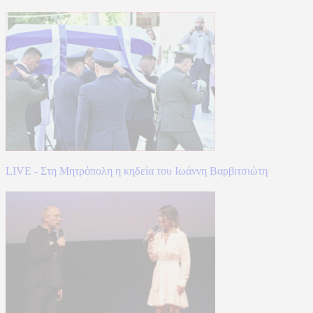
LIVE - Στη Μητρόπολη η κηδεία του Ιωάννη Βαρβιτσιώτη