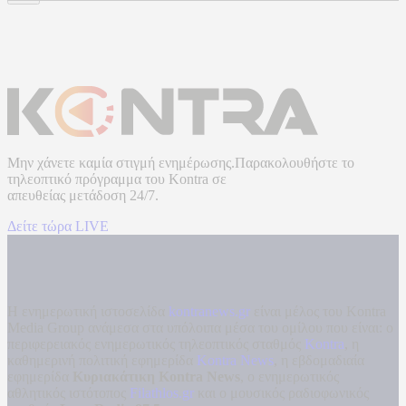
Μην χάνετε καμία στιγμή ενημέρωσης.Παρακολουθήστε το
τηλεοπτικό πρόγραμμα του
Kontra
σε
απευθείας μετάδοση
24/7.
Δείτε τώρα LIVE
Η ενημερωτική ιστοσελίδα
kontranews.gr
είναι μέλος του Kontra
Media Group ανάμεσα στα υπόλοιπα μέσα του ομίλου που είναι: ο
περιφερειακός ενημερωτικός τηλεοπτικός σταθμός
Kontra
, η
καθημερινή πολιτική εφημερίδα
Kontra News
, η εβδομαδιαία
εφημερίδα
Κυριακάτικη Kontra News
, ο ενημερωτικός
αθλητικός ιστότοπος
Filathlos.gr
και ο μουσικός ραδιοφωνικός