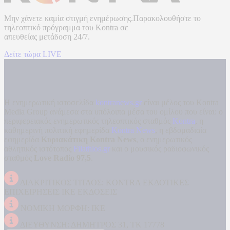
Μην χάνετε καμία στιγμή ενημέρωσης.Παρακολουθήστε το
τηλεοπτικό πρόγραμμα του
Kontra
σε
απευθείας μετάδοση
24/7.
Δείτε τώρα LIVE
Η ενημερωτική ιστοσελίδα
kontranews.gr
είναι μέλος του Kontra
Media Group ανάμεσα στα υπόλοιπα μέσα του ομίλου που είναι: ο
περιφερειακός ενημερωτικός τηλεοπτικός σταθμός
Kontra
, η
καθημερινή πολιτική εφημερίδα
Kontra News
, η εβδομαδιαία
εφημερίδα
Κυριακάτικη Kontra News
, ο ενημερωτικός
αθλητικός ιστότοπος
Filathlos.gr
και ο μουσικός ραδιοφωνικός
σταθμός
Love Radio 97,5
.
ΔΙΑΚΡΙΤΙΚΟΣ ΤΙΤΛΟΣ: KONTRA ΕΚΔΟΤΙΚΕΣ
ΕΠΙΧΕΙΡΗΣΕΙΣ ΙΚΕ ΕΚΔΟΣΕΙΣ
ΝΟΜΙΚΗ ΜΟΡΦΗ: ΙΚΕ
ΔΙΕΥΘΥΝΣΗ: ΔΗΜΗΤΡΟΣ 31, ΤΚ 17778