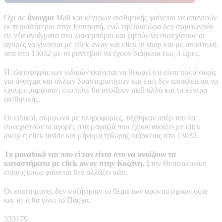
Όχι σε
άνοιγμα
Mall και κέντρων αισθητικής φαίνεται να απαντούν
οι περισσότεροι στην Επιτροπή, ενώ την ίδια ώρα δεν συμφωνούν
σε νέα ανοίγματα στο λιανεμπόριο και ζητούν να συνεχίσουν οι
αγορές να γίνονται με click away και click in shop και με αποστολή
sms στο 13032 με τα ραντεβού να έχουν διάρκεια έως 3 ώρες.
Η πλειοψηφία των ειδικών φαίνεται να θεωρεί ότι είναι πολύ νωρίς
για άνοιγμα και άλλων δραστηριοτήτων και έτσι δεν αποκλείεται να
έχουμε παράταση στο πότε θα ανοίξουν mall αλλά και τα κέντρα
αισθητικής.
Οι ειδικοί, σύμφωνα με πληροφορίες, τάχθηκαν υπέρ του να
συνεχιστούν οι αγορές στα μαγαζιά που έχουν ανοίξει με click
away ή click inside και μήνυμα τρίωρης διάρκειας στο 13032.
Το μοναδικό ναι που είπαν είναι στο να ανοίξουν τα
καταστήματα με click away στην Κοζάνη.
Στην Θεσσαλονίκη
επίσης όπως φαίνεται δεν αλλάζει κάτι.
Οι επιστήμονες δεν συζήτησαν το θέμα των φροντιστηρίων ούτε
και το τι θα γίνει το Πάσχα.