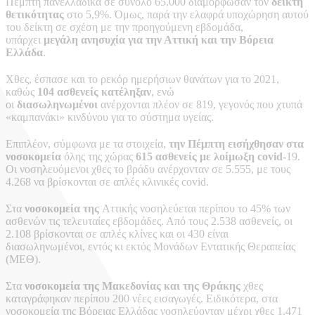
Πέμπτη πανελλαδικά σε σύνολο 65.000 διαμόρφωσαν τον
δείκτη
θετικότητας
στο 5,9%. Όμως, παρά την ελαφρά υποχώρηση αυτού
του δείκτη σε σχέση με την προηγούμενη εβδομάδα,
υπάρχει
μεγάλη ανησυχία για την Αττική και την Βόρεια
Ελλάδα
.
Χθες, έσπασε και το ρεκόρ ημερήσιων θανάτων για το 2021,
καθώς
104 ασθενείς κατέληξαν
, ενώ
οι
διασωληνωμένοι
ανέρχονται πλέον σε 819, γεγονός που χτυπά
«καμπανάκι» κινδύνου για το σύστημα υγείας.
Επιπλέον, σύμφωνα με τα στοιχεία,
την Πέμπτη εισήχθησαν στα
νοσοκομεία
όλης της χώρας
615 ασθενείς με λοίμωξη covid-
19.
Οι νοσηλευόμενοι χθες το βράδυ ανέρχονταν σε 5.555, με τους
4.268 να βρίσκονται σε απλές κλινικές covid.
Στα
νοσοκομεία της
Αττικής νοσηλεύεται περίπου το 45% των
ασθενών τις τελευταίες εβδομάδες. Από τους 2.538 ασθενείς, οι
2.108 βρίσκονται σε απλές κλίνες και οι 430 είναι
διασωληνωμένοι, εντός κι εκτός Μονάδων Εντατικής Θεραπείας
(ΜΕΘ).
Στα
νοσοκομεία της Μακεδονίας και της Θράκης
χθες
καταγράφηκαν περίπου 200 νέες εισαγωγές. Ειδικότερα, στα
νοσοκομεία της Βόρειας Ελλάδας νοσηλεύονταν μέχρι χθες 1.471