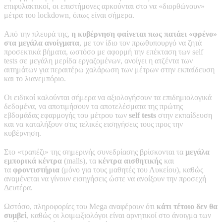
επιφυλακτικοί, οι επιστήμονες αρκούνται στο να «διορθώνουν»
μέτρα του lockdown, όπως είναι σήμερα.
Από την πλευρά της,
η κυβέρνηση φαίνεται πως πατάει «φρένο»
στα μεγάλα ανοίγματα
, με τον ίδιο τον πρωθυπουργό να ζητά
προσεκτικά βήματα, ωστόσο με αφορμή την επέκταση των self
tests σε μεγάλη μερίδα εργαζομένων, ανοίγει η ατζέντα των
αιτημάτων για περαιτέρω χαλάρωση των μέτρων στην εκπαίδευση
και το λιανεμπόριο.
Οι ειδικοί καλούνται σήμερα να αξιολογήσουν τα επιδημιολογικά
δεδομένα, να αποτιμήσουν τα αποτελέσματα της πρώτης
εβδομάδας εφαρμογής του μέτρου των
self tests
στην εκπαίδευση
και να καταλήξουν στις τελικές εισηγήσεις τους προς την
κυβέρνηση.
Στο «τραπέζι» της σημερινής συνεδρίασης βρίσκονται τα
μεγάλα
εμπορικά κέντρα
(malls), τα
κέντρα αισθητικής
και
τα
φροντιστήρια
(μόνο για τους μαθητές του Λυκείου), καθώς
αναμένεται να γίνουν εισηγήσεις ώστε να ανοίξουν την προσεχή
Δευτέρα.
Ωστόσο, πληροφορίες του Mega αναφέρουν ότι
κάτι τέτοιο δεν θα
συμβεί
, καθώς οι λοιμωξιολόγοι είναι αρνητικοί στο άνοιγμα των