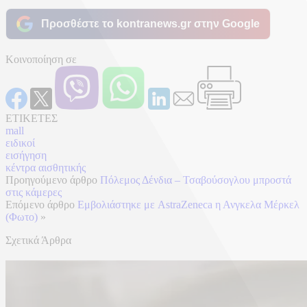
Προσθέστε το kontranews.gr στην Google
Κοινοποίηση σε
ΕΤΙΚΕΤΕΣ
mall
ειδικοί
εισήγηση
κέντρα αισθητικής
Προηγούμενο άρθρο
Πόλεμος Δένδια – Τσαβούσογλου μπροστά
στις κάμερες
Επόμενο άρθρο
Εμβολιάστηκε με AstraZeneca η Ανγκελα Μέρκελ
(Φωτο)
»
Σχετικά Άρθρα