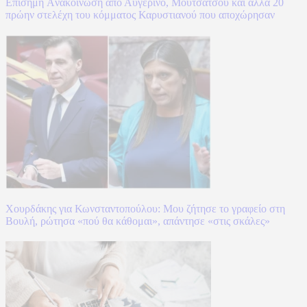
Επίσημη Aνακοίνωση από Αυγερινό, Μουτσάτσου και άλλα 20
πρώην στελέχη του κόμματος Καρυστιανού που αποχώρησαν
Χουρδάκης για Κωνσταντοπούλου: Μου ζήτησε το γραφείο στη
Βουλή, ρώτησα «πού θα κάθομαι», απάντησε «στις σκάλες»