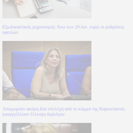
Εξωδικαστικός μηχανισμός: Άνω των 20 δισ. ευρώ οι ρυθμίσεις
οφειλών
Αποχωρούν ακόμη δύο στελέχη από το κόμμα της Καρυστιανού,
καταγγέλλουν έλλειψη διαλόγου