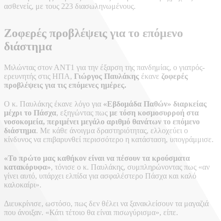
ασθενείς, με τους 223 διασωληνωμένους.
Ζοφερές προβλέψεις για το επόμενο
διάστημα
Μιλώντας στον ΑΝΤ1 για την έξαρση της πανδημίας, ο γιατρός-
ερευνητής στις ΗΠΑ,
Γιώργος Παυλάκης
έκανε
ζοφερές
προβλέψεις για τις επόμενες ημέρες.
Ο κ. Παυλάκης έκανε λόγο για
«Εβδομάδα Παθών» διαρκείας
μέχρι το Πάσχα
, εξηγώντας πως
με τόση κοσμοσυρροή στα
νοσοκομεία, περιμένει μεγάλο αριθμό θανάτων το επόμενο
διάστημα
. Με κάθε άνοιγμα δραστηριότητας, ελλοχεύει ο
κίνδυνος να επιβαρυνθεί περισσότερο η κατάσταση, υπογράμμισε.
«Το πρώτο μας καθήκον είναι να πέσουν τα κρούσματα
κατακόρυφα»
, τόνισε ο κ. Παυλάκης, συμπληρώνοντας πως «αν
γίνει αυτό, υπάρχει ελπίδα για ασφαλέστερο Πάσχα και καλό
καλοκαίρι».
Διευκρίνισε, ωστόσο, πως δεν θέλει να ξανακλείσουν τα μαγαζιά
που άνοιξαν. «Κάτι τέτοιο θα είναι πισωγύρισμα», είπε.