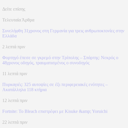
Δείτε επίσης
Τελευταία Άρθρα
Συνελήφθη 31χρονος στη Γερμανία για τρεις ανθρωποκτονίες στην
Ελλάδα
2 λεπτά πριν
Φορτηγό έπεσε σε γκρεμό στην Τρίπολης – Σπάρτης: Νεκρός ο
48χρονος οδηγός, τραυματισμένος ο συνοδηγός
11 λεπτά πριν
Πυρκαγιές: 325 αυτοψίες σε έξι περιφερειακές ενότητες –
Ακατάλληλα 118 κτήρια
12 λεπτά πριν
Fortnite: Το Bleach επιστρέφει με Kisuke &amp; Yoruichi
22 λεπτά πριν