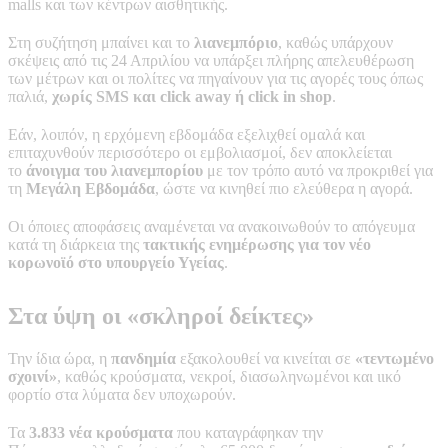
malls και των κέντρων αισθητικής.
Στη συζήτηση μπαίνει και το
λιανεμπόριο
, καθώς υπάρχουν
σκέψεις από τις 24 Απριλίου να υπάρξει πλήρης απελευθέρωση
των μέτρων και οι πολίτες να πηγαίνουν για τις αγορές τους όπως
παλιά,
χωρίς SMS και click away ή click in shop
.
Εάν, λοιπόν, η ερχόμενη εβδομάδα εξελιχθεί ομαλά και
επιταχυνθούν περισσότερο οι εμβολιασμοί, δεν αποκλείεται
το
άνοιγμα του λιανεμπορίου
με τον τρόπο αυτό να προκριθεί για
τη
Μεγάλη Εβδομάδα
, ώστε να κινηθεί πιο ελεύθερα η αγορά.
Οι όποιες αποφάσεις αναμένεται να ανακοινωθούν το απόγευμα
κατά τη διάρκεια της
τακτικής ενημέρωσης για τον νέο
κορωνοϊό στο υπουργείο Υγείας
.
Στα ύψη οι «σκληροί δείκτες»
Την ίδια ώρα, η
πανδημία
εξακολουθεί να κινείται σε
«τεντωμένο
σχοινί»
, καθώς κρούσματα, νεκροί, διασωληνωμένοι και ιικό
φορτίο στα λύματα δεν υποχωρούν.
Τα
3.833 νέα κρούσματα
που καταγράφηκαν την