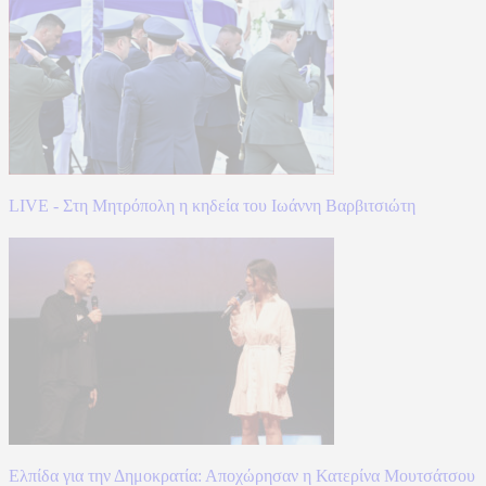
LIVE - Στη Μητρόπολη η κηδεία του Ιωάννη Βαρβιτσιώτη
Ελπίδα για την Δημοκρατία: Αποχώρησαν η Κατερίνα Μουτσάτσου