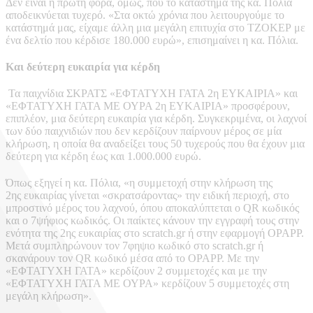
Δεν είναι η πρώτη φορά, όμως, που το κατάστημα της κα. Πόλια
αποδεικνύεται τυχερό. «Στα οκτώ χρόνια που λειτουργούμε το
κατάστημά μας, είχαμε άλλη μια μεγάλη επιτυχία στο ΤΖΟΚΕΡ με
ένα δελτίο που κέρδισε 180.000 ευρώ», επισημαίνει η κα. Πόλια.
Και δεύτερη ευκαιρία για κέρδη
Τα παιχνίδια ΣΚΡΑΤΣ «ΕΦΤΑΤΥΧΗ ΓΑΤΑ 2η ΕΥΚΑΙΡΙΑ» και
«ΕΦΤΑΤΥΧΗ ΓΑΤΑ ΜΕ ΟΥΡΑ 2η ΕΥΚΑΙΡΙΑ» προσφέρουν,
επιπλέον, μια δεύτερη ευκαιρία για κέρδη. Συγκεκριμένα, οι λαχνοί
των δύο παιχνιδιών που δεν κερδίζουν παίρνουν μέρος σε μία
κλήρωση, η οποία θα αναδείξει τους 50 τυχερούς που θα έχουν μια
δεύτερη για κέρδη έως και 1.000.000 ευρώ.
Όπως εξηγεί η κα. Πόλια, «η συμμετοχή στην κλήρωση της
2ης ευκαιρίας γίνεται «σκρατσάροντας» την ειδική περιοχή, στο
μπροστινό μέρος του λαχνού, όπου αποκαλύπτεται ο QR κωδικός
και ο 7ψήφιος κωδικός. Οι παίκτες κάνουν την εγγραφή τους στην
ενότητα της 2ης ευκαιρίας στο scratch.gr ή στην εφαρμογή OPAPP.
Μετά συμπληρώνουν τον 7φηψιο κωδικό στο scratch.gr ή
σκανάρουν τον QR κωδικό μέσα από το OPAPP. Με την
«ΕΦΤΑΤΥΧΗ ΓΑΤΑ» κερδίζουν 2 συμμετοχές και με την
«ΕΦΤΑΤΥΧΗ ΓΑΤΑ ΜΕ ΟΥΡΑ» κερδίζουν 5 συμμετοχές στη
μεγάλη κλήρωση».