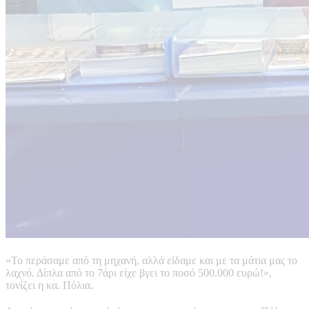
«Το περάσαμε από τη μηχανή, αλλά είδαμε και με τα μάτια μας το
λαχνό. Δίπλα από το 7άρι είχε βγει το ποσό 500.000 ευρώ!»,
τονίζει η κα. Πόλια.