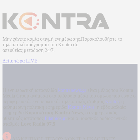
Μην χάνετε καμία στιγμή ενημέρωσης.Παρακολουθήστε το
τηλεοπτικό πρόγραμμα του
Kontra
σε
απευθείας μετάδοση
24/7.
Δείτε τώρα LIVE
Η ενημερωτική ιστοσελίδα
kontranews.gr
είναι μέλος του Kontra
Media Group ανάμεσα στα υπόλοιπα μέσα του ομίλου που είναι: ο
περιφερειακός ενημερωτικός τηλεοπτικός σταθμός
Kontra
, η
καθημερινή πολιτική εφημερίδα
Kontra News
, η εβδομαδιαία
εφημερίδα
Κυριακάτικη Kontra News
, ο ενημερωτικός
αθλητικός ιστότοπος
Filathlos.gr
και ο μουσικός ραδιοφωνικός
σταθμός
Love Radio 97,5
.
ΔΙΑΚΡΙΤΙΚΟΣ ΤΙΤΛΟΣ: KONTRA ΕΚΔΟΤΙΚΕΣ