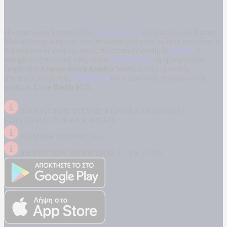
Η ενημερωτική ιστοσελίδα
kontranews.gr
είναι μέλος του Kontra
Media Group ανάμεσα στα υπόλοιπα μέσα του ομίλου που είναι: ο
περιφερειακός ενημερωτικός τηλεοπτικός σταθμός
Kontra
, η
καθημερινή πολιτική εφημερίδα
Kontra News
, η εβδομαδιαία
εφημερίδα
Κυριακάτικη Kontra News
, ο ενημερωτικός
αθλητικός ιστότοπος
Filathlos.gr
και ο μουσικός ραδιοφωνικός
σταθμός
Love Radio 97,5
.
ΔΙΑΚΡΙΤΙΚΟΣ ΤΙΤΛΟΣ: KONTRA ΕΚΔΟΤΙΚΕΣ
ΕΠΙΧΕΙΡΗΣΕΙΣ ΙΚΕ ΕΚΔΟΣΕΙΣ
ΝΟΜΙΚΗ ΜΟΡΦΗ: ΙΚΕ
ΔΙΕΥΘΥΝΣΗ: ΔΗΜΗΤΡΟΣ 31, ΤΚ 17778