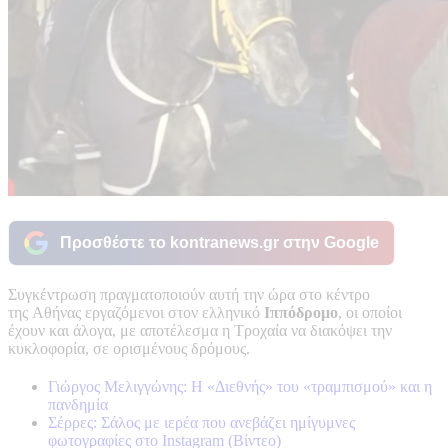
Προσθέστε το kontranews.gr στην Google
Συγκέντρωση πραγματοποιούν αυτή την ώρα στο κέντρο
της Αθήνας εργαζόμενοι στον ελληνικό
Ιππόδρομο
, οι οποίοι
έχουν και άλογα, με αποτέλεσμα η Τροχαία να διακόψει την
κυκλοφορία, σε ορισμένους δρόμους.
Γιώργος Μελιγγώνης: Η «Διεθνής» του «τραμπισμού» και η
πανδημία
Σέρρες: Σάλος με ιερέα που ανεβάζει ημίγυμνες
φωτογραφίες στο Instagram (Βίντεο)