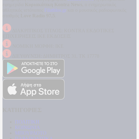
εφημερίδα
Κυριακάτικη Kontra News
, ο ενημερωτικός
αθλητικός ιστότοπος
Filathlos.gr
και ο μουσικός ραδιοφωνικός
σταθμός
Love Radio 97,5
.
ΔΙΑΚΡΙΤΙΚΟΣ ΤΙΤΛΟΣ: KONTRA ΕΚΔΟΤΙΚΕΣ
ΕΠΙΧΕΙΡΗΣΕΙΣ ΙΚΕ ΕΚΔΟΣΕΙΣ
ΝΟΜΙΚΗ ΜΟΡΦΗ: ΙΚΕ
ΔΙΕΥΘΥΝΣΗ: ΔΗΜΗΤΡΟΣ 31, ΤΚ 17778
ΚΑΤΗΓΟΡΙΕΣ
ΠΟΛΙΤΙΚΗ
ΚΟΙΝΩΝΙΑ
ΜΠΟΥΡΛΟΤΟ
ΠΑΡΑΠΟΛΙΤΙΚΑ