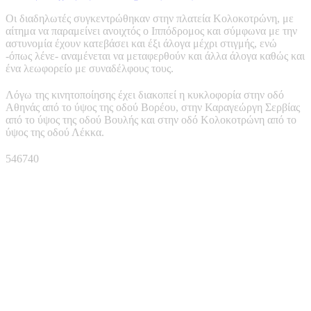
Οι διαδηλωτές συγκεντρώθηκαν στην πλατεία Κολοκοτρώνη, με
αίτημα να παραμείνει ανοιχτός ο Ιππόδρομος και σύμφωνα με την
αστυνομία έχουν κατεβάσει και έξι άλογα μέχρι στιγμής, ενώ
-όπως λένε- αναμένεται να μεταφερθούν και άλλα άλογα καθώς και
ένα λεωφορείο με συναδέλφους τους.
Λόγω της κινητοποίησης έχει διακοπεί η κυκλοφορία στην οδό
Αθηνάς από το ύψος της οδού Βορέου, στην Καραγεώργη Σερβίας
από το ύψος της οδού Βουλής και στην οδό Κολοκοτρώνη από το
ύψος της οδού Λέκκα.