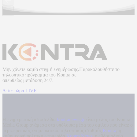
Μην χάνετε καμία στιγμή ενημέρωσης.Παρακολουθήστε το
τηλεοπτικό πρόγραμμα του
Kontra
σε
απευθείας μετάδοση
24/7.
Δείτε τώρα LIVE
Η ενημερωτική ιστοσελίδα
kontranews.gr
είναι μέλος του Kontra
Media Group ανάμεσα στα υπόλοιπα μέσα του ομίλου που είναι: ο
περιφερειακός ενημερωτικός τηλεοπτικός σταθμός
Kontra
, η
καθημερινή πολιτική εφημερίδα
Kontra News
, η εβδομαδιαία