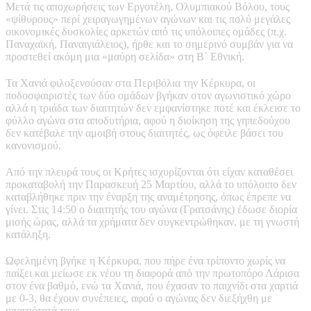
Μετά τις αποχωρήσεις των Εργοτέλη, Ολυμπιακού Βόλου, τους
«ψίθυρους» περί χειραγωγημένων αγώνων και τις πολύ μεγάλες
οικονομικές δυσκολίες αρκετών από τις υπόλοιπες ομάδες (π.χ.
Παναχαϊκή, Παναιγιάλειος), ήρθε και το σημερινό συμβάν για να
προστεθεί ακόμη μια «μαύρη σελίδα» στη Β΄ Εθνική.
Τα Χανιά φιλοξενούσαν στα Περιβόλια την Κέρκυρα, οι
ποδοσφαιριστές των δύο ομάδων βγήκαν στον αγωνιστικό χώρο
αλλά η τριάδα των διαιτητών δεν εμφανίστηκε ποτέ και έκλεισε το
φύλλο αγώνα στα αποδυτήρια, αφού η διοίκηση της γηπεδούχου
δεν κατέβαλε την αμοιβή στους διαιτητές, ως όφειλε βάσει του
κανονισμού.
Από την πλευρά τους οι Κρήτες ισχυρίζονται ότι είχαν καταθέσει
προκαταβολή την Παρασκευή 25 Μαρτίου, αλλά το υπόλοιπο δεν
καταβλήθηκε πριν την έναρξη της αναμέτρησης, όπως έπρεπε να
γίνει. Στις 14:50 ο διαιτητής του αγώνα (Γρατσάνης) έδωσε διορία
μισής ώρας, αλλά τα χρήματα δεν συγκεντρώθηκαν, με τη γνωστή
κατάληξη.
Ωφελημένη βγήκε η Κέρκυρα, που πήρε ένα τρίποντο χωρίς να
παίξει και μείωσε εκ νέου τη διαφορά από την πρωτοπόρο Λάρισα
στον ένα βαθμό, ενώ τα Χανιά, που έχασαν το παιχνίδι στα χαρτιά
με 0-3, θα έχουν συνέπειες, αφού ο αγώνας δεν διεξήχθη με
υπαιτιότητά τους.