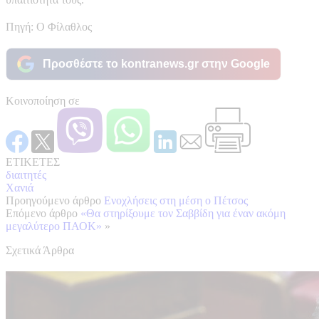
Πηγή: Ο Φίλαθλος
Προσθέστε το kontranews.gr στην Google
Κοινοποίηση σε
ΕΤΙΚΕΤΕΣ
διαιτητές
Χανιά
Προηγούμενο άρθρο
Ενοχλήσεις στη μέση ο Πέτσος
Επόμενο άρθρο
«Θα στηρίξουμε τον Σαββίδη για έναν ακόμη
μεγαλύτερο ΠΑΟΚ»
»
Σχετικά Άρθρα