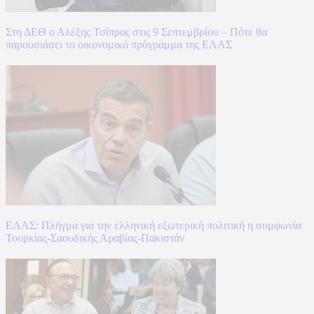
Στη ΔΕΘ ο Αλέξης Τσίπρας στις 9 Σεπτεμβρίου – Πότε θα
παρουσιάσει το οικονομικό πρόγραμμα της ΕΛΑΣ
ΕΛΑΣ: Πλήγμα για την ελληνική εξωτερική πολιτική η συμφωνία
Τουρκίας-Σαουδικής Αραβίας-Πακιστάν