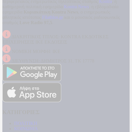
περιφερειακός ενημερωτικός τηλεοπτικός σταθμός
Kontra
, η
καθημερινή πολιτική εφημερίδα
Kontra News
, η εβδομαδιαία
εφημερίδα
Κυριακάτικη Kontra News
, ο ενημερωτικός
αθλητικός ιστότοπος
Filathlos.gr
και ο μουσικός ραδιοφωνικός
σταθμός
Love Radio 97,5
.
ΔΙΑΚΡΙΤΙΚΟΣ ΤΙΤΛΟΣ: KONTRA ΕΚΔΟΤΙΚΕΣ
ΕΠΙΧΕΙΡΗΣΕΙΣ ΙΚΕ ΕΚΔΟΣΕΙΣ
ΝΟΜΙΚΗ ΜΟΡΦΗ: ΙΚΕ
ΔΙΕΥΘΥΝΣΗ: ΔΗΜΗΤΡΟΣ 31, ΤΚ 17778
ΚΑΤΗΓΟΡΙΕΣ
ΠΟΛΙΤΙΚΗ
ΚΟΙΝΩΝΙΑ