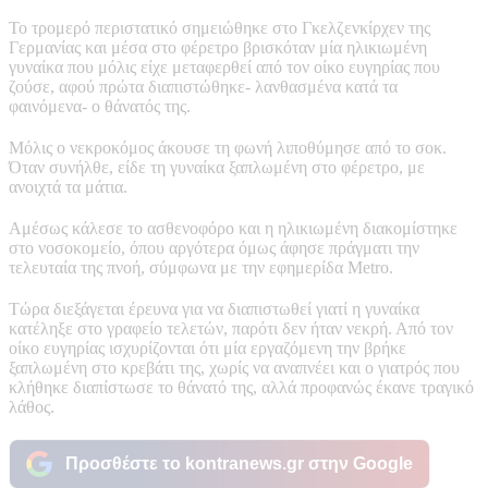
Το τρομερό περιστατικό σημειώθηκε στο Γκελζενκίρχεν της
Γερμανίας και μέσα στο φέρετρο βρισκόταν μία ηλικιωμένη
γυναίκα που μόλις είχε μεταφερθεί από τον οίκο ευγηρίας που
ζούσε, αφού πρώτα διαπιστώθηκε- λανθασμένα κατά τα
φαινόμενα- ο θάνατός της.
Μόλις ο νεκροκόμος άκουσε τη φωνή λιποθύμησε από το σοκ.
Όταν συνήλθε, είδε τη γυναίκα ξαπλωμένη στο φέρετρο, με
ανοιχτά τα μάτια.
Αμέσως κάλεσε το ασθενοφόρο και η ηλικιωμένη διακομίστηκε
στο νοσοκομείο, όπου αργότερα όμως άφησε πράγματι την
τελευταία της πνοή, σύμφωνα με την εφημερίδα Metro.
Τώρα διεξάγεται έρευνα για να διαπιστωθεί γιατί η γυναίκα
κατέληξε στο γραφείο τελετών, παρότι δεν ήταν νεκρή. Από τον
οίκο ευγηρίας ισχυρίζονται ότι μία εργαζόμενη την βρήκε
ξαπλωμένη στο κρεβάτι της, χωρίς να αναπνέει και ο γιατρός που
κλήθηκε διαπίστωσε το θάνατό της, αλλά προφανώς έκανε τραγικό
λάθος.
Προσθέστε το kontranews.gr στην Google