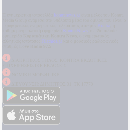
Η ενημερωτική ιστοσελίδα
kontranews.gr
είναι μέλος του Kontra
Media Group ανάμεσα στα υπόλοιπα μέσα του ομίλου που είναι: ο
περιφερειακός ενημερωτικός τηλεοπτικός σταθμός
Kontra
, η
καθημερινή πολιτική εφημερίδα
Kontra News
, η εβδομαδιαία
εφημερίδα
Κυριακάτικη Kontra News
, ο ενημερωτικός
αθλητικός ιστότοπος
Filathlos.gr
και ο μουσικός ραδιοφωνικός
σταθμός
Love Radio 97,5
.
ΔΙΑΚΡΙΤΙΚΟΣ ΤΙΤΛΟΣ: KONTRA ΕΚΔΟΤΙΚΕΣ
ΕΠΙΧΕΙΡΗΣΕΙΣ ΙΚΕ ΕΚΔΟΣΕΙΣ
ΝΟΜΙΚΗ ΜΟΡΦΗ: ΙΚΕ
ΔΙΕΥΘΥΝΣΗ: ΔΗΜΗΤΡΟΣ 31, ΤΚ 17778