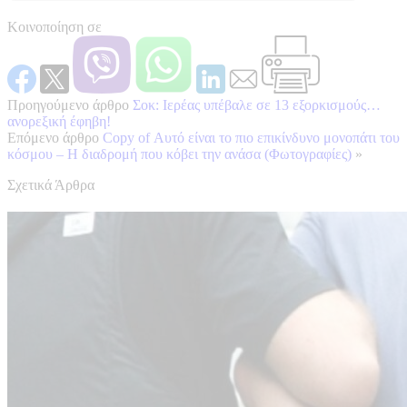
Κοινοποίηση σε
Προηγούμενο άρθρο
Σοκ: Ιερέας υπέβαλε σε 13 εξορκισμούς…
ανορεξική έφηβη!
Επόμενο άρθρο
Copy of Αυτό είναι το πιο επικίνδυνο μονοπάτι του
κόσμου – Η διαδρομή που κόβει την ανάσα (Φωτογραφίες)
»
Σχετικά Άρθρα