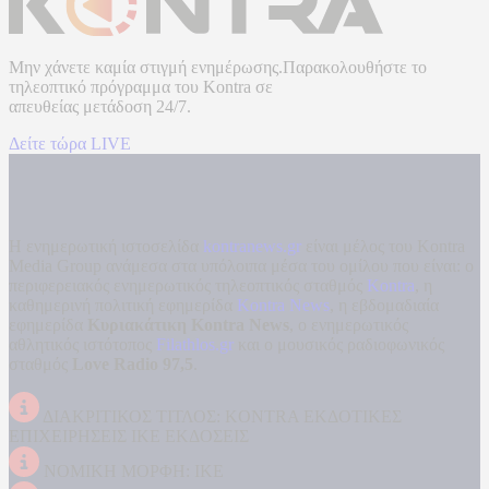
Μην χάνετε καμία στιγμή ενημέρωσης.Παρακολουθήστε το
τηλεοπτικό πρόγραμμα του
Kontra
σε
απευθείας μετάδοση
24/7.
Δείτε τώρα LIVE
Η ενημερωτική ιστοσελίδα
kontranews.gr
είναι μέλος του Kontra
Media Group ανάμεσα στα υπόλοιπα μέσα του ομίλου που είναι: ο
περιφερειακός ενημερωτικός τηλεοπτικός σταθμός
Kontra
, η
καθημερινή πολιτική εφημερίδα
Kontra News
, η εβδομαδιαία
εφημερίδα
Κυριακάτικη Kontra News
, ο ενημερωτικός
αθλητικός ιστότοπος
Filathlos.gr
και ο μουσικός ραδιοφωνικός
σταθμός
Love Radio 97,5
.
ΔΙΑΚΡΙΤΙΚΟΣ ΤΙΤΛΟΣ: KONTRA ΕΚΔΟΤΙΚΕΣ
ΕΠΙΧΕΙΡΗΣΕΙΣ ΙΚΕ ΕΚΔΟΣΕΙΣ
ΝΟΜΙΚΗ ΜΟΡΦΗ: ΙΚΕ