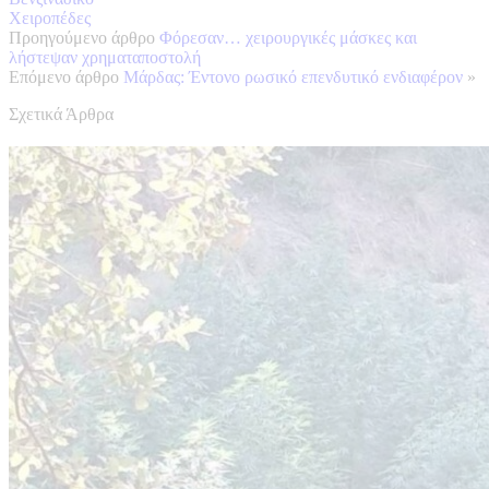
Χειροπέδες
Προηγούμενο άρθρο
Φόρεσαν… χειρουργικές μάσκες και
λήστεψαν χρηματαποστολή
Επόμενο άρθρο
Μάρδας: Έντονο ρωσικό επενδυτικό ενδιαφέρον
»
Σχετικά Άρθρα