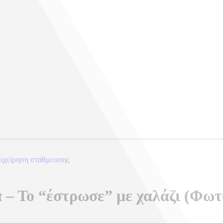
πιχείρηση στάθμευσης
 – Το “έστρωσε” με χαλάζι (Φω