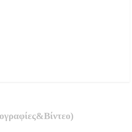
τογραφίες&Βίντεο)