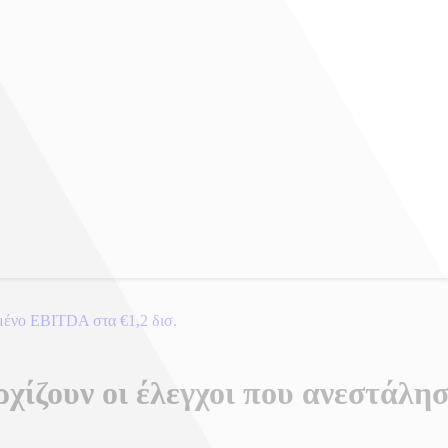
μένο EBITDA στα €1,2 δισ.
ρχίζουν οι έλεγχοι που ανεστάλη