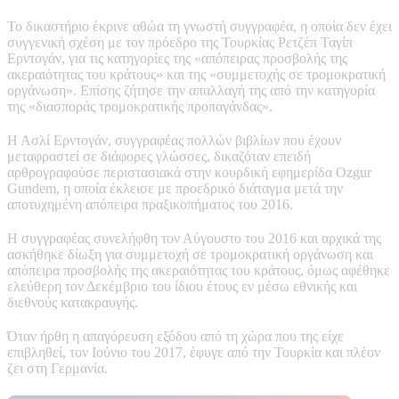
Το δικαστήριο έκρινε αθώα τη γνωστή συγγραφέα, η οποία δεν έχει
συγγενική σχέση με τον πρόεδρο της Τουρκίας Ρετζέπ Ταγίπ
Ερντογάν, για τις κατηγορίες της «απόπειρας προσβολής της
ακεραιότητας του κράτους» και της «συμμετοχής σε τρομοκρατική
οργάνωση». Επίσης ζήτησε την απαλλαγή της από την κατηγορία
της «διασποράς τρομοκρατικής προπαγάνδας».
Η Ασλί Ερντογάν, συγγραφέας πολλών βιβλίων που έχουν
μεταφραστεί σε διάφορες γλώσσες, δικαζόταν επειδή
αρθρογραφούσε περιστασιακά στην κουρδική εφημερίδα Ozgur
Gundem, η οποία έκλεισε με προεδρικό διάταγμα μετά την
αποτυχημένη απόπειρα πραξικοπήματος του 2016.
Η συγγραφέας συνελήφθη τον Αύγουστο του 2016 και αρχικά της
ασκήθηκε δίωξη για συμμετοχή σε τρομοκρατική οργάνωση και
απόπειρα προσβολής της ακεραιότητας του κράτους, όμως αφέθηκε
ελεύθερη τον Δεκέμβριο του ίδιου έτους εν μέσω εθνικής και
διεθνούς κατακραυγής.
Όταν ήρθη η απαγόρευση εξόδου από τη χώρα που της είχε
επιβληθεί, τον Ιούνιο του 2017, έφυγε από την Τουρκία και πλέον
ζει στη Γερμανία.