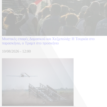
​Μυστικές επαφές Δαμασκού και Χεζμπολάχ: Η Τουρκία στο
παρασκήνιο, ο Τραμπ στο προσκήνιο
10/08/2026 - 12:00