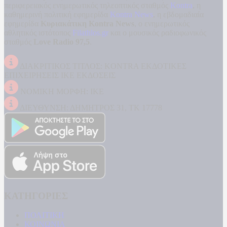
περιφερειακός ενημερωτικός τηλεοπτικός σταθμός
Kontra
, η
καθημερινή πολιτική εφημερίδα
Kontra News
, η εβδομαδιαία
εφημερίδα
Κυριακάτικη Kontra News
, ο ενημερωτικός
αθλητικός ιστότοπος
Filathlos.gr
και ο μουσικός ραδιοφωνικός
σταθμός
Love Radio 97,5
.
ΔΙΑΚΡΙΤΙΚΟΣ ΤΙΤΛΟΣ: KONTRA ΕΚΔΟΤΙΚΕΣ
ΕΠΙΧΕΙΡΗΣΕΙΣ ΙΚΕ ΕΚΔΟΣΕΙΣ
ΝΟΜΙΚΗ ΜΟΡΦΗ: ΙΚΕ
ΔΙΕΥΘΥΝΣΗ: ΔΗΜΗΤΡΟΣ 31, ΤΚ 17778
ΚΑΤΗΓΟΡΙΕΣ
ΠΟΛΙΤΙΚΗ
ΚΟΙΝΩΝΙΑ