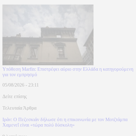
Υπόθεση Marfin: Επιστρέφει αύριο στην Ελλάδα η κατηγορούμενη
για τον εμπρησμό
05/08/2026 - 23:11
Δείτε επίσης
Τελευταία Άρθρα
Ιράν: Ο Πεζεσκιάν δήλωσε ότι η επικοινωνία με τον Μοτζτάμπα
Χαμενεΐ είναι «τώρα πολύ δύσκολη»