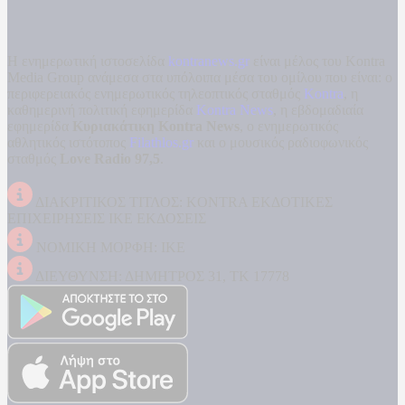
Η ενημερωτική ιστοσελίδα
kontranews.gr
είναι μέλος του Kontra
Media Group ανάμεσα στα υπόλοιπα μέσα του ομίλου που είναι: ο
περιφερειακός ενημερωτικός τηλεοπτικός σταθμός
Kontra
, η
καθημερινή πολιτική εφημερίδα
Kontra News
, η εβδομαδιαία
εφημερίδα
Κυριακάτικη Kontra News
, ο ενημερωτικός
αθλητικός ιστότοπος
Filathlos.gr
και ο μουσικός ραδιοφωνικός
σταθμός
Love Radio 97,5
.
ΔΙΑΚΡΙΤΙΚΟΣ ΤΙΤΛΟΣ: KONTRA ΕΚΔΟΤΙΚΕΣ
ΕΠΙΧΕΙΡΗΣΕΙΣ ΙΚΕ ΕΚΔΟΣΕΙΣ
ΝΟΜΙΚΗ ΜΟΡΦΗ: ΙΚΕ
ΔΙΕΥΘΥΝΣΗ: ΔΗΜΗΤΡΟΣ 31, ΤΚ 17778