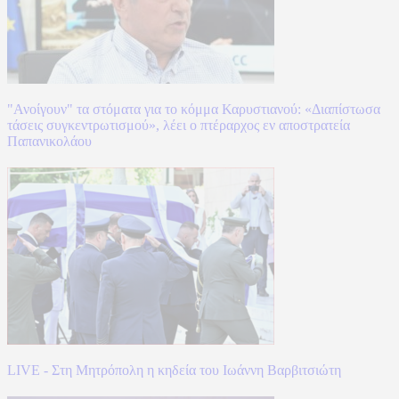
"Ανοίγουν" τα στόματα για το κόμμα Καρυστιανού: «Διαπίστωσα
τάσεις συγκεντρωτισμού», λέει ο πτέραρχος εν αποστρατεία
Παπανικολάου
LIVE - Στη Μητρόπολη η κηδεία του Ιωάννη Βαρβιτσιώτη