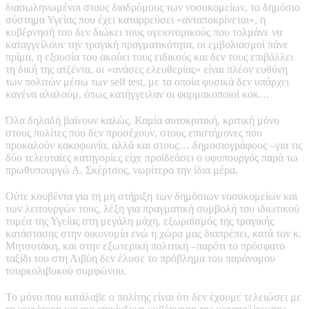
διασωληνωμένοι στους διαδρόμους των νοσοκομείων, το δημόσιο
σύστημα Υγείας που έχει καταρρεύσει «ανταποκρίνεται», η
κυβέρνησή του δεν διώκει τους υγειονομικούς που τολμάνε να
καταγγείλουν την τραγική πραγματικότητα, οι εμβολιασμοί πάνε
πρίμα, η εξουσία του ακούει τους ειδικούς και δεν τους επιβάλλει
τη δική της ατζέντα, οι «ανάσες ελευθερίας» είναι πλέον ευθύνη
των πολιτών μέσω των self test, με τα οποία φυσικά δεν υπάρχει
κανένα αλαλούμ, όπως κατήγγειλαν οι φαρμακοποιοί κοκ…
Όλα δηλαδή βαίνουν καλώς. Καμία αυτοκριτική, κριτική μόνο
στους πολίτες που δεν προσέχουν, στους επιστήμονες που
προκαλούν κακοφωνία, αλλά και στους… δημοσιογράφους –για τις
δύο τελευταίες κατηγορίες είχε προϊδεάσει ο υφυπουργός παρά τω
πρωθυπουργώ Α. Σκέρτσος, νωρίτερα την ίδια μέρα.
Ούτε κουβέντα για τη μη στήριξη των δημόσιων νοσοκομείων και
των λειτουργών τους, λέξη για πραγματική συμβολή του ιδιωτικού
τομέα της Υγείας στη μεγάλη μάχη, εξωραϊσμός της τραγικής
κατάστασης στην οικονομία ενώ η χώρα μας διαπρέπει, κατά τον κ.
Μητσοτάκη, και στην εξωτερική πολιτική –παρότι το πρόσφατο
ταξίδι του στη Λιβύη δεν έλυσε το πρόβλημα του παράνομου
τουρκολιβυκού συμφώνου.
Το μόνο που κατάλαβε ο πολίτης είναι ότι δεν έχουμε τελειώσει με