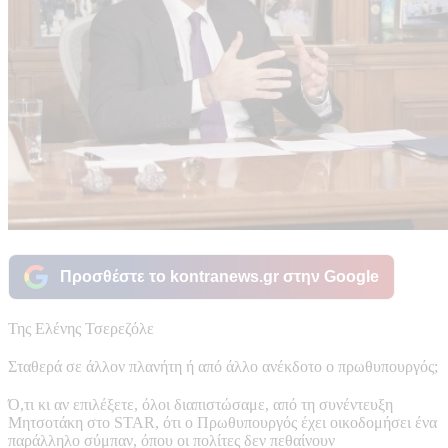
Προσθέστε το kontranews.gr στην Google
Της Ελένης Τσερεζόλε
Σταθερά σε άλλον πλανήτη ή από άλλο ανέκδοτο ο πρωθυπουργός;
Ό,τι κι αν επιλέξετε, όλοι διαπιστώσαμε, από τη συνέντευξη
Μητσοτάκη στο STAR, ότι ο Πρωθυπουργός έχει οικοδομήσει ένα
παράλληλο σύμπαν, όπου οι πολίτες δεν πεθαίνουν