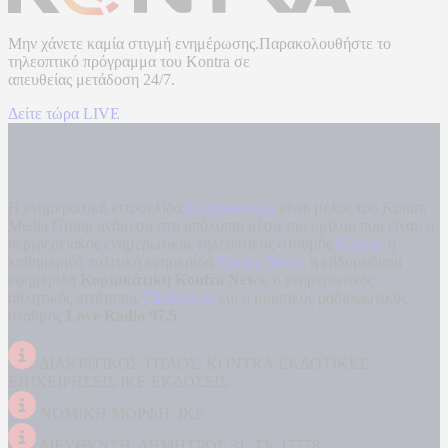
Μην χάνετε καμία στιγμή ενημέρωσης.Παρακολουθήστε το
τηλεοπτικό πρόγραμμα του
Kontra
σε
απευθείας μετάδοση
24/7.
Δείτε τώρα LIVE
Η ενημερωτική ιστοσελίδα
kontranews.gr
είναι μέλος του Kontra
Media Group ανάμεσα στα υπόλοιπα μέσα του ομίλου που είναι: ο
περιφερειακός ενημερωτικός τηλεοπτικός σταθμός
Kontra
, η
καθημερινή πολιτική εφημερίδα
Kontra News
, η εβδομαδιαία
εφημερίδα
Κυριακάτικη Kontra News
, ο ενημερωτικός
αθλητικός ιστότοπος
Filathlos.gr
και ο μουσικός ραδιοφωνικός
σταθμός
Love Radio 97,5
.
ΔΙΑΚΡΙΤΙΚΟΣ ΤΙΤΛΟΣ: KONTRA ΕΚΔΟΤΙΚΕΣ
ΕΠΙΧΕΙΡΗΣΕΙΣ ΙΚΕ ΕΚΔΟΣΕΙΣ
ΝΟΜΙΚΗ ΜΟΡΦΗ: ΙΚΕ
ΔΙΕΥΘΥΝΣΗ: ΔΗΜΗΤΡΟΣ 31, ΤΚ 17778