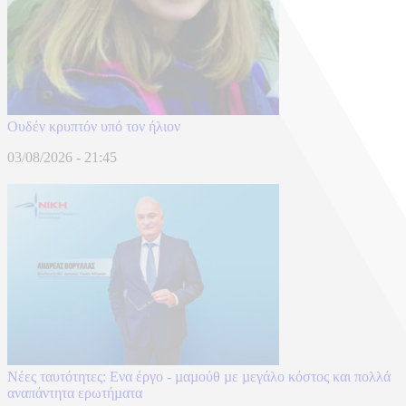
Ουδέν κρυπτόν υπό τον ήλιον
03/08/2026 - 21:45
Νέες ταυτότητες: Ενα έργο - µαµούθ µε µεγάλο κόστος και πολλά
αναπάντητα ερωτήµατα