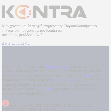
Μην χάνετε καμία στιγμή ενημέρωσης.Παρακολουθήστε το
τηλεοπτικό πρόγραμμα του
Kontra
σε
απευθείας μετάδοση
24/7.
Δείτε τώρα LIVE
Η ενημερωτική ιστοσελίδα
kontranews.gr
είναι μέλος του Kontra
Media Group ανάμεσα στα υπόλοιπα μέσα του ομίλου που είναι: ο
περιφερειακός ενημερωτικός τηλεοπτικός σταθμός
Kontra
, η
καθημερινή πολιτική εφημερίδα
Kontra News
, η εβδομαδιαία
εφημερίδα
Κυριακάτικη Kontra News
, ο ενημερωτικός
αθλητικός ιστότοπος
Filathlos.gr
και ο μουσικός ραδιοφωνικός
σταθμός
Love Radio 97,5
.
ΔΙΑΚΡΙΤΙΚΟΣ ΤΙΤΛΟΣ: KONTRA ΕΚΔΟΤΙΚΕΣ
ΕΠΙΧΕΙΡΗΣΕΙΣ ΙΚΕ ΕΚΔΟΣΕΙΣ