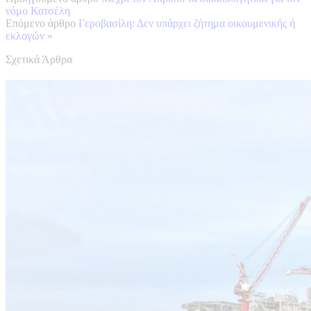
νόμο Κατσέλη
Επόμενο άρθρο
Γεροβασίλη: Δεν υπάρχει ζήτημα οικουμενικής ή
εκλογών
»
Σχετικά Άρθρα