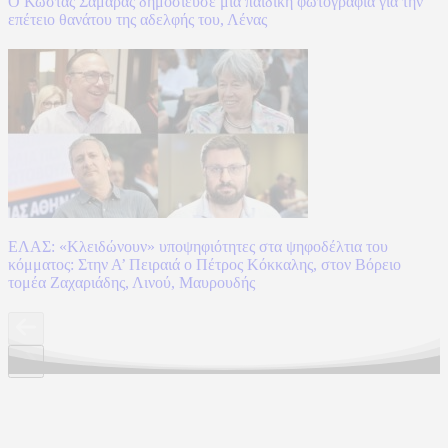
Ο Κώστας Σαμαράς δημοσίευσε μία παιδική φωτογραφία για την
επέτειο θανάτου της αδελφής του, Λένας
ΕΛΑΣ: «Κλειδώνουν» υποψηφιότητες στα ψηφοδέλτια του
κόμματος: Στην Α’ Πειραιά ο Πέτρος Κόκκαλης, στον Βόρειο
τομέα Ζαχαριάδης, Λινού, Μαυρουδής