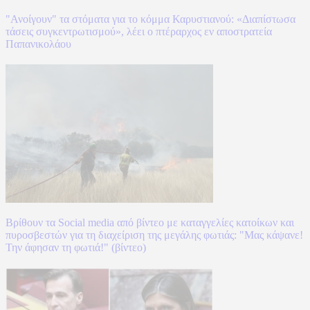
"Ανοίγουν" τα στόματα για το κόμμα Καρυστιανού: «Διαπίστωσα
τάσεις συγκεντρωτισμού», λέει ο πτέραρχος εν αποστρατεία
Παπανικολάου
Βρίθουν τα Social media από βίντεο με καταγγελίες κατοίκων και
πυροσβεστών για τη διαχείριση της μεγάλης φωτιάς: "Μας κάψανε!
Την άφησαν τη φωτιά!" (βίντεο)