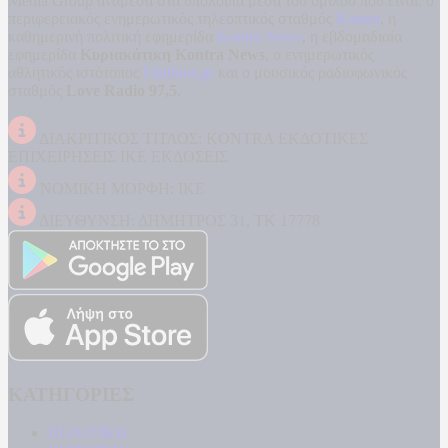
Media Group ανάμεσα στα υπόλοιπα μέσα του ομίλου που είναι: ο
περιφερειακός ενημερωτικός τηλεοπτικός σταθμός
Kontra
, η
καθημερινή πολιτική εφημερίδα
Kontra News
, η εβδομαδιαία
εφημερίδα
Κυριακάτικη Kontra News
, ο ενημερωτικός
αθλητικός ιστότοπος
Filathlos.gr
και ο μουσικός ραδιοφωνικός
σταθμός
Love Radio 97,5
.
ΔΙΑΚΡΙΤΙΚΟΣ ΤΙΤΛΟΣ: KONTRA ΕΚΔΟΤΙΚΕΣ
ΕΠΙΧΕΙΡΗΣΕΙΣ ΙΚΕ ΕΚΔΟΣΕΙΣ
ΝΟΜΙΚΗ ΜΟΡΦΗ: ΙΚΕ
ΔΙΕΥΘΥΝΣΗ: ΔΗΜΗΤΡΟΣ 31, ΤΚ 17778
ΚΑΤΗΓΟΡΙΕΣ
ΠΟΛΙΤΙΚΗ