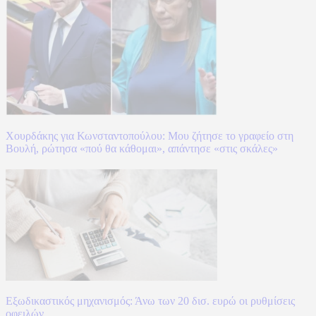
Χουρδάκης για Κωνσταντοπούλου: Μου ζήτησε το γραφείο στη
Βουλή, ρώτησα «πού θα κάθομαι», απάντησε «στις σκάλες»
Εξωδικαστικός μηχανισμός: Άνω των 20 δισ. ευρώ οι ρυθμίσεις
οφειλών