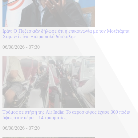
Ιράν: Ο Πεζεσκιάν δήλωσε ότι η επικοινωνία με τον Μοτζτάμπα
Χαμενεΐ είναι «τώρα πολύ δύσκολη»
06/08/2026 - 07:30
Τρόμος σε πτήση της Air India: Το αεροσκάφος έχασε 300 πόδια
ύψος στον αέρα – 14 τραυματίες
06/08/2026 - 07:20