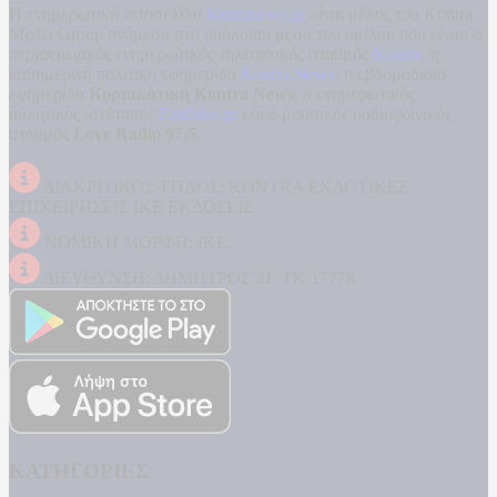
Η ενημερωτική ιστοσελίδα
kontranews.gr
είναι μέλος του Kontra
Media Group ανάμεσα στα υπόλοιπα μέσα του ομίλου που είναι: ο
περιφερειακός ενημερωτικός τηλεοπτικός σταθμός
Kontra
, η
καθημερινή πολιτική εφημερίδα
Kontra News
, η εβδομαδιαία
εφημερίδα
Κυριακάτικη Kontra News
, ο ενημερωτικός
αθλητικός ιστότοπος
Filathlos.gr
και ο μουσικός ραδιοφωνικός
σταθμός
Love Radio 97,5
.
ΔΙΑΚΡΙΤΙΚΟΣ ΤΙΤΛΟΣ: KONTRA ΕΚΔΟΤΙΚΕΣ
ΕΠΙΧΕΙΡΗΣΕΙΣ ΙΚΕ ΕΚΔΟΣΕΙΣ
ΝΟΜΙΚΗ ΜΟΡΦΗ: ΙΚΕ
ΔΙΕΥΘΥΝΣΗ: ΔΗΜΗΤΡΟΣ 31, ΤΚ 17778
ΚΑΤΗΓΟΡΙΕΣ