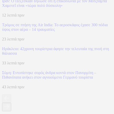
Ιράν: Ο Πεζεσκιάν δήλωσε ότι η επικοινωνία με τον Μοτζτάμπα
Χαμενεΐ είναι «τώρα πολύ δύσκολη»
12 λεπτά πριν
Τρόμος σε πτήση της Air India: Το αεροσκάφος έχασε 300 πόδια
ύψος στον αέρα – 14 τραυματίες
23 λεπτά πριν
Ηράκλειο: 42χρονη τουρίστρια άφησε την τελευταία της πνοή στη
θάλασσα
33 λεπτά πριν
Σύμη: Εντοπίστηκε σορός άνδρα κοντά στον Πανορμίτη –
Πιθανότατα ανήκει στον αγνοούμενο Γερμανό τουρίστα
43 λεπτά πριν