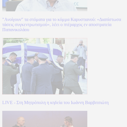
"Ανοίγουν" τα στόματα για το κόμμα Καρυστιανού: «Διαπίστωσα
τάσεις συγκεντρωτισμού», λέει ο πτέραρχος εν αποστρατεία
Παπανικολάου
LIVE - Στη Μητρόπολη η κηδεία του Ιωάννη Βαρβιτσιώτη