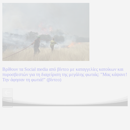
Βρίθουν τα Social media από βίντεο με καταγγελίες κατοίκων και
πυροσβεστών για τη διαχείριση της μεγάλης φωτιάς: "Μας κάψανε!
Την άφησαν τη φωτιά!" (βίντεο)