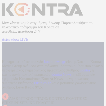
Μην χάνετε καμία στιγμή ενημέρωσης.Παρακολουθήστε το
τηλεοπτικό πρόγραμμα του
Kontra
σε
απευθείας μετάδοση
24/7.
Δείτε τώρα LIVE
Η ενημερωτική ιστοσελίδα
kontranews.gr
είναι μέλος του Kontra
Media Group ανάμεσα στα υπόλοιπα μέσα του ομίλου που είναι: ο
περιφερειακός ενημερωτικός τηλεοπτικός σταθμός
Kontra
, η
καθημερινή πολιτική εφημερίδα
Kontra News
, η εβδομαδιαία
εφημερίδα
Κυριακάτικη Kontra News
, ο ενημερωτικός
αθλητικός ιστότοπος
Filathlos.gr
και ο μουσικός ραδιοφωνικός
σταθμός
Love Radio 97,5
.
ΔΙΑΚΡΙΤΙΚΟΣ ΤΙΤΛΟΣ: KONTRA ΕΚΔΟΤΙΚΕΣ
ΕΠΙΧΕΙΡΗΣΕΙΣ ΙΚΕ ΕΚΔΟΣΕΙΣ