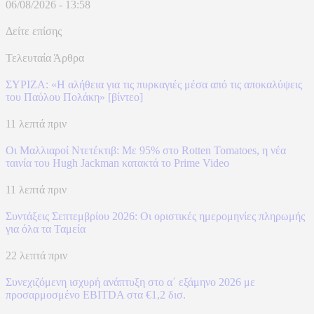
06/08/2026 - 13:58
Δείτε επίσης
Τελευταία Άρθρα
ΣΥΡΙΖΑ: «Η αλήθεια για τις πυρκαγιές μέσα από τις αποκαλύψεις
του Παύλου Πολάκη» [βίντεο]
11 λεπτά πριν
Οι Μαλλιαροί Ντετέκτιβ: Με 95% στο Rotten Tomatoes, η νέα
ταινία του Hugh Jackman κατακτά το Prime Video
11 λεπτά πριν
Συντάξεις Σεπτεμβρίου 2026: Οι οριστικές ημερομηνίες πληρωμής
για όλα τα Ταμεία
22 λεπτά πριν
Συνεχιζόμενη ισχυρή ανάπτυξη στο α΄ εξάμηνο 2026 με
προσαρμοσμένο EBITDA στα €1,2 δισ.