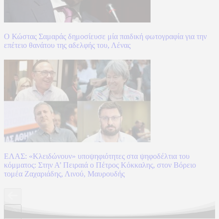
Ο Κώστας Σαμαράς δημοσίευσε μία παιδική φωτογραφία για την
επέτειο θανάτου της αδελφής του, Λένας
ΕΛΑΣ: «Κλειδώνουν» υποψηφιότητες στα ψηφοδέλτια του
κόμματος: Στην Α’ Πειραιά ο Πέτρος Κόκκαλης, στον Βόρειο
τομέα Ζαχαριάδης, Λινού, Μαυρουδής