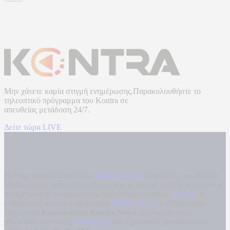
Μην χάνετε καμία στιγμή ενημέρωσης.Παρακολουθήστε το
τηλεοπτικό πρόγραμμα του
Kontra
σε
απευθείας μετάδοση
24/7.
Δείτε τώρα LIVE
Η ενημερωτική ιστοσελίδα
kontranews.gr
είναι μέλος του Kontra
Media Group ανάμεσα στα υπόλοιπα μέσα του ομίλου που είναι: ο
περιφερειακός ενημερωτικός τηλεοπτικός σταθμός
Kontra
, η
καθημερινή πολιτική εφημερίδα
Kontra News
, η εβδομαδιαία
εφημερίδα
Κυριακάτικη Kontra News
, ο ενημερωτικός
αθλητικός ιστότοπος
Filathlos.gr
και ο μουσικός ραδιοφωνικός