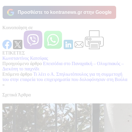
Προσθέστε το kontranews.gr στην Google
Κοινοποίηση σε
ΕΤΙΚΕΤΕΣ
Κωνσταντίνος Κατσίφας
Προηγούμενο άρθρο
Επεισόδια στο Παναχαϊκή – Ολυμπιακός –
Διεκόπη το παιχνίδι
Επόμενο άρθρο
Τι λέει ο Α. Σπηλιωτόπουλος για τη συμμετοχή
του στην εταιρεία του επιχειρηματία που δολοφόνησαν στη Βούλα
»
Σχετικά Άρθρα