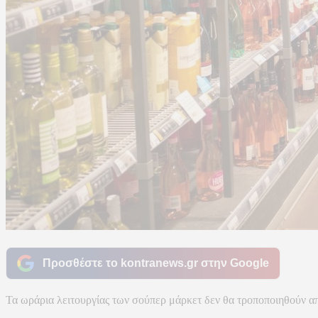
Προσθέστε το kontranews.gr στην Google
Τα ωράρια λειτουργίας των σούπερ μάρκετ δεν θα τροποποιηθούν από