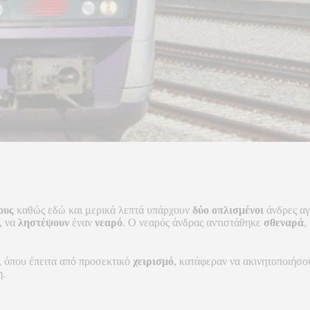
ους
καθώς εδώ και μερικά λεπτά υπάρχουν
δύο οπλισμένοι
άνδρες α
, να
ληστέψουν
έναν
νεαρό
. Ο νεαρός άνδρας αντιστάθηκε
σθεναρά
,
, όπου έπειτα από προσεκτικό
χειρισμό
, κατάφεραν να ακινητοποιήσο
η.