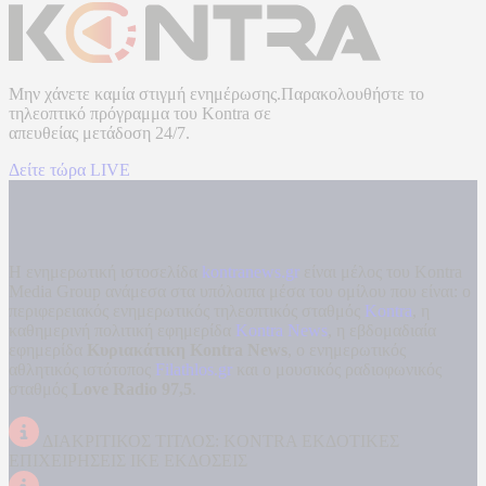
Μην χάνετε καμία στιγμή ενημέρωσης.Παρακολουθήστε το
τηλεοπτικό πρόγραμμα του
Kontra
σε
απευθείας μετάδοση
24/7.
Δείτε τώρα LIVE
Η ενημερωτική ιστοσελίδα
kontranews.gr
είναι μέλος του Kontra
Media Group ανάμεσα στα υπόλοιπα μέσα του ομίλου που είναι: ο
περιφερειακός ενημερωτικός τηλεοπτικός σταθμός
Kontra
, η
καθημερινή πολιτική εφημερίδα
Kontra News
, η εβδομαδιαία
εφημερίδα
Κυριακάτικη Kontra News
, ο ενημερωτικός
αθλητικός ιστότοπος
Filathlos.gr
και ο μουσικός ραδιοφωνικός
σταθμός
Love Radio 97,5
.
ΔΙΑΚΡΙΤΙΚΟΣ ΤΙΤΛΟΣ: KONTRA ΕΚΔΟΤΙΚΕΣ
ΕΠΙΧΕΙΡΗΣΕΙΣ ΙΚΕ ΕΚΔΟΣΕΙΣ