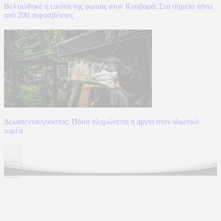
Βελτιώθηκε η εικόνα της φωτιάς στον Κουβαρά: Στο σημείο πάνω
από 200 πυροσβέστες
Δεκαπενταύγουστος: Πόσο πληρώνεται η αργία στον ιδιωτικό
τομέα