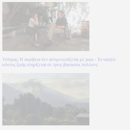
Τσίπρας: Η ακρίβεια δεν αντιμετωπίζεται με pass - Το υψηλό
κόστος ζωής στηρίζεται σε τρεις βασικούς πυλώνες