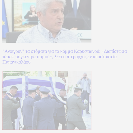
"Ανοίγουν" τα στόματα για το κόμμα Καρυστιανού: «Διαπίστωσα
τάσεις συγκεντρωτισμού», λέει ο πτέραρχος εν αποστρατεία
Παπανικολάου