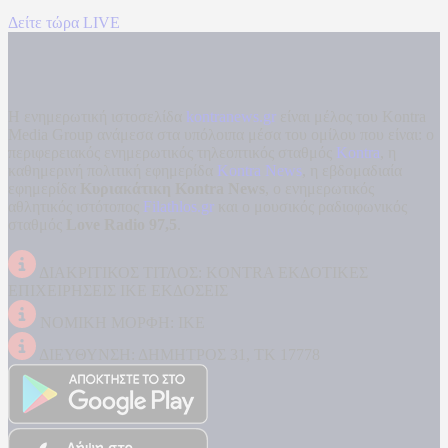
Δείτε τώρα LIVE
Η ενημερωτική ιστοσελίδα
kontranews.gr
είναι μέλος του Kontra
Media Group ανάμεσα στα υπόλοιπα μέσα του ομίλου που είναι: ο
περιφερειακός ενημερωτικός τηλεοπτικός σταθμός
Kontra
, η
καθημερινή πολιτική εφημερίδα
Kontra News
, η εβδομαδιαία
εφημερίδα
Κυριακάτικη Kontra News
, ο ενημερωτικός
αθλητικός ιστότοπος
Filathlos.gr
και ο μουσικός ραδιοφωνικός
σταθμός
Love Radio 97,5
.
ΔΙΑΚΡΙΤΙΚΟΣ ΤΙΤΛΟΣ: KONTRA ΕΚΔΟΤΙΚΕΣ
ΕΠΙΧΕΙΡΗΣΕΙΣ ΙΚΕ ΕΚΔΟΣΕΙΣ
ΝΟΜΙΚΗ ΜΟΡΦΗ: ΙΚΕ
ΔΙΕΥΘΥΝΣΗ: ΔΗΜΗΤΡΟΣ 31, ΤΚ 17778