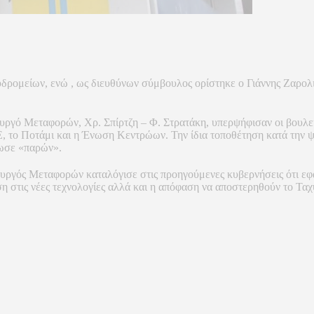
δρομείων, ενώ , ως διευθύνων σύμβουλος ορίστηκε ο Γιάννης Ζαρολ
πουργό Μεταφορών, Χρ. Σπίρτζη – Φ. Στρατάκη, υπερψήφισαν οι βου
ο Ποτάμι και η Ένωση Κεντρώων. Την ίδια τοποθέτηση κατά την ψηφ
λωσε «παρών».
ουργός Μεταφορών καταλόγισε στις προηγούμενες κυβερνήσεις ότι ε
η στις νέες τεχνολογίες αλλά και η απόφαση να αποστερηθούν το Τα